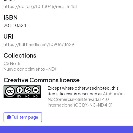
https://doi.org/10.18046/recs.i5.451
ISBN
2011-0324
URI
https://hdl.handle.net/10906/4629
Collections
CS No. 5
Nuevo conocimiento - NEX
Creative Commons license
Except where otherwised noted, this
item's license is described as
Atribución-
NoComercial-SinDerivadas 4.0
Internacional (CC BY-NC-ND 4.0)
Full item page