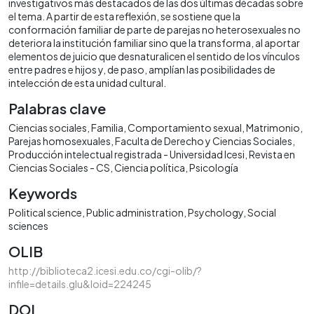
investigativos más destacados de las dos últimas décadas sobre
el tema. A partir de esta reflexión, se sostiene que la
conformación familiar de parte de parejas no heterosexuales no
deteriora la institución familiar sino que la transforma, al aportar
elementos de juicio que desnaturalicen el sentido de los vínculos
entre padres e hijos y, de paso, amplían las posibilidades de
intelección de esta unidad cultural.
Palabras clave
Ciencias sociales
Familia
Comportamiento sexual
Matrimonio
Parejas homosexuales
Faculta de Derecho y Ciencias Sociales
Producción intelectual registrada - Universidad Icesi
Revista en
Ciencias Sociales - CS
Ciencia política
Psicología
Keywords
Political science
Public administration
Psychology
Social
sciences
OLIB
http://biblioteca2.icesi.edu.co/cgi-olib/?
infile=details.glu&loid=224245
DOI