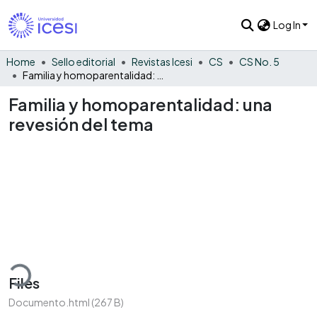
Log In
Home
Sello editorial
Revistas Icesi
CS
CS No. 5
Familia y homoparentalidad: una revesión del tema
Familia y homoparentalidad: una
revesión del tema
oading...
Files
Documento.html
(267 B)