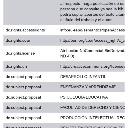
electróico podrá copiar apartes d
decir el título del trabajo y el autor
dc.rights.accessrights
info:eu-repo/semantics/openAc
dc.rights.coar
http://purl.org/coar/access_rig
Atribución-NoComercial-SinDeri
dc.rights.license
4.0)
dc.rights.uri
http://creativecommons.org/li
dc.subject.proposal
DESARROLLO INFANTIL
dc.subject.proposal
ENSEÑANZA Y APRENDIZAJE
dc.subject.proposal
PSICOLOGÍA EDUCATIVA
dc.subject.proposal
FACULTAD DE DERECHO Y CIENC
dc.subject.proposal
PRODUCCIÓN INTELECTUAL REGI
dc.subject.proposal
REVISTA EN CIENCIAS SOCIALES 
Diseño de espacios educativos sig