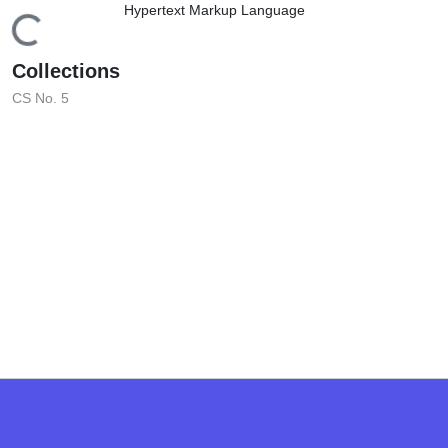
oading...
Collections
CS No. 5