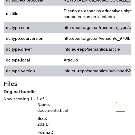
dc.title
competencias en la infancia
dc.type.coar
http://purl.org/coar/resource_
dc.type.coarversion
http://purl.org/coar/version/
dc.type.driver
info:eu-repo/semantics/article
dc.type.local
Artículo
dc.type.version
info:eu-repo/semantics/publish
Files
Original bundle
Now showing
1 - 1 of 1
Name:
documento.html
Size:
281 B
Format:
Hypertext Markup Language