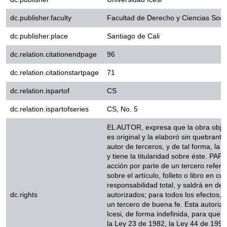
dc.publisher.faculty
Facultad de Derecho y Ciencias S
dc.publisher.place
Santiago de Cali
dc.relation.citationendpage
96
dc.relation.citationstartpage
71
dc.relation.ispartof
CS
dc.relation.ispartofseries
CS, No. 5
EL AUTOR, expresa que la obra obj
original y la elaboró sin quebrant
terceros, y de tal forma, la obra es
titularidad sobre éste. PARÁGRAF
de un tercero referente a los dere
libro en cuestión, EL AUTOR, asumi
defensa de los derechos aquí auto
dc.rights
Universidad Icesi actúa como un t
permite a la Universidad Icesi, de 
términos establecidos en la Ley 23
jurisprudencia vigente al respecto
educativos Toda persona que cons