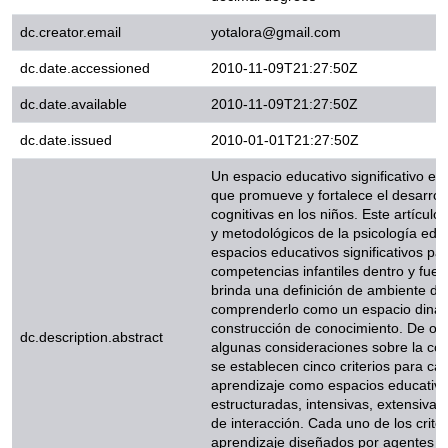
dc.creator.email
yotalora@gmail.com
dc.date.accessioned
2010-11-09T21:27:50Z
dc.date.available
2010-11-09T21:27:50Z
dc.date.issued
2010-01-01T21:27:50Z
Un espacio educativo significativ
promueve y fortalece el desarrol
cognitivas en los niños. Este art
metodológicos de la psicología ed
espacios educativos significativ
infantiles dentro y fuera del aula.
ambiente de aprendizaje que pe
dinámico y complejo de construc
dc.description.abstract
teniendo en cuenta algunas cons
desarrollo infantil, se establecen 
ambientes de aprendizaje como es
situaciones estructuradas, intensi
formas de interacción. Cada uno d
de aprendizaje diseñados por ag
en el uso de prácticas culturales
prácticas culturales resultaron ser