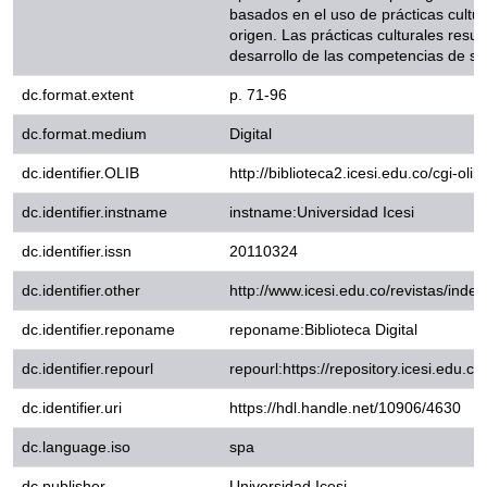
competencias de sus niños.
dc.format.extent
p. 71-96
dc.format.medium
Digital
http://biblioteca2.icesi.edu.co/c
dc.identifier.OLIB
infile=details.glu&loid=224246
dc.identifier.instname
instname:Universidad Icesi
dc.identifier.issn
20110324
dc.identifier.other
http://www.icesi.edu.co/revista
dc.identifier.reponame
reponame:Biblioteca Digital
dc.identifier.repourl
repourl:https://repository.icesi.
dc.identifier.uri
https://hdl.handle.net/10906/4
dc.language.iso
spa
dc.publisher
Universidad Icesi