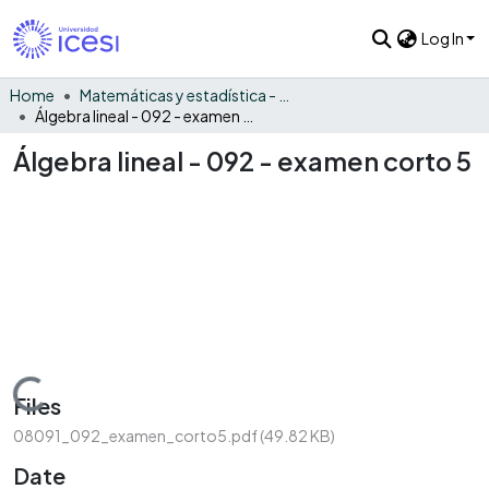
Log In
Home
Matemáticas y estadística - General
Álgebra lineal - 092 - examen corto 5
Álgebra lineal - 092 - examen corto 5
Loading...
Files
08091_092_examen_corto5.pdf
(49.82 KB)
Date