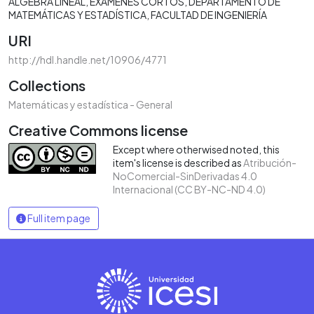
ÁLGEBRA LINEAL
EXÁMENES CORTOS
DEPARTAMENTO DE
MATEMÁTICAS Y ESTADÍSTICA
FACULTAD DE INGENIERÍA
URI
http://hdl.handle.net/10906/4771
Collections
Matemáticas y estadística - General
Creative Commons license
Except where otherwised noted, this
item's license is described as
Atribución-
NoComercial-SinDerivadas 4.0
Internacional (CC BY-NC-ND 4.0)
Full item page