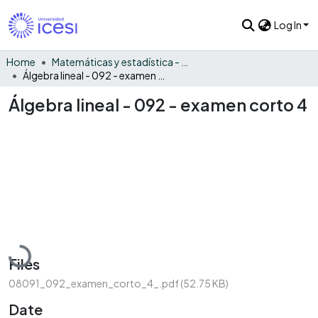
Log In
Home
Matemáticas y estadística - General
Álgebra lineal - 092 - examen corto 4
Álgebra lineal - 092 - examen corto 4
Loading...
Files
08091_092_examen_corto_4_.pdf
(52.75 KB)
Date