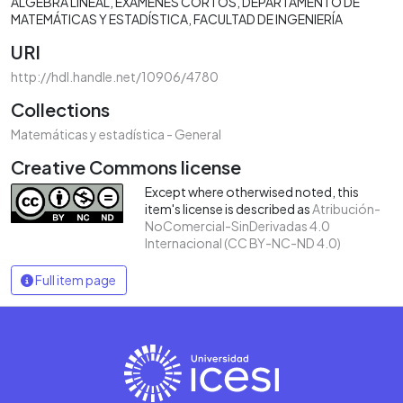
ÁLGEBRA LINEAL
EXÁMENES CORTOS
DEPARTAMENTO DE
MATEMÁTICAS Y ESTADÍSTICA
FACULTAD DE INGENIERÍA
URI
http://hdl.handle.net/10906/4780
Collections
Matemáticas y estadística - General
Creative Commons license
Except where otherwised noted, this
item's license is described as
Atribución-
NoComercial-SinDerivadas 4.0
Internacional (CC BY-NC-ND 4.0)
Full item page