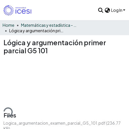
Log In
Home
Matemáticas y estadística - General
Lógica y argumentación primer parcial G5 101
Lógica y argumentación primer
parcial G5 101
ding...
Files
Logica_argumentacion_examen_parcial_G5_101.pdf
(236.77
KB)