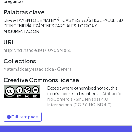
preguntas.
Palabras clave
DEPARTAMENTO DE MATEMÁTICAS Y ESTADÍSTICA
FACULTAD
DE INGENIERÍA
EXÁMENES PARCIALES
LÓGICA Y
ARGUMENTACIÓN
URI
http://hdl.handle.net/10906/4865
Collections
Matemáticas y estadística - General
Creative Commons license
Except where otherwised noted, this
item's license is described as
Atribución-
NoComercial-SinDerivadas 4.0
Internacional (CC BY-NC-ND 4.0)
Full item page