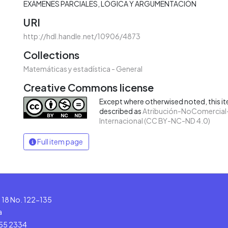
EXÁMENES PARCIALES
LÓGICA Y ARGUMENTACIÓN
URI
http://hdl.handle.net/10906/4873
Collections
Matemáticas y estadística - General
Creative Commons license
Except where otherwised noted, this ite
described as
Atribución-NoComercial-
Internacional (CC BY-NC-ND 4.0)
Full item page
le 18 No. 122-135
a
555 2334