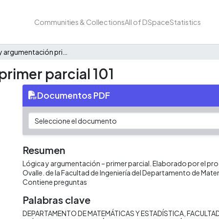
Communities & Collections
All of DSpace
Statistics
Lógica y argumentación primer parcial 101
rimer parcial 101
Documentos PDF
Resumen
Lógica y argumentación – primer parcial. Elaborado por el pr
Ovalle. de la Facultad de Ingeniería del Departamento de Mate
Contiene preguntas
Palabras clave
DEPARTAMENTO DE MATEMÁTICAS Y ESTADÍSTICA
FACULTAD