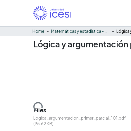
Home
Matemáticas y estadística - General
Lógica y argumentación p
Loading...
Files
Logica_argumentacion_primer_parcial_101.pdf
(95.62 KB)