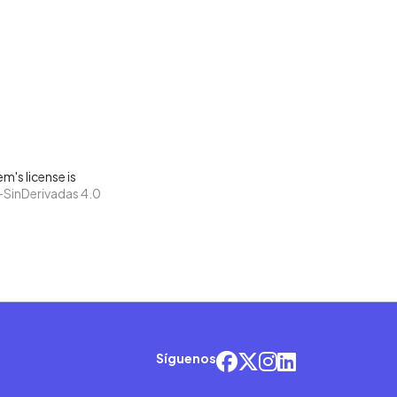
m's license is
SinDerivadas 4.0
Síguenos