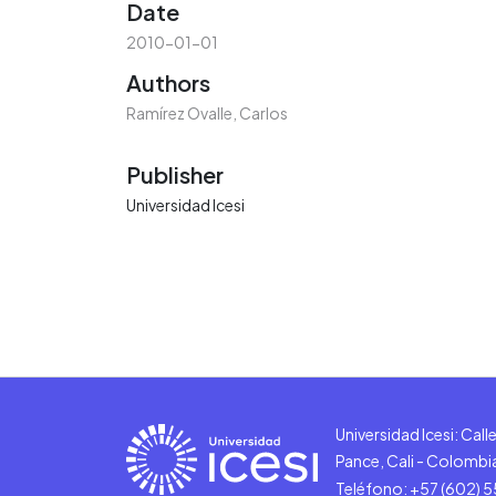
Date
2010-01-01
Authors
Ramírez Ovalle, Carlos
Publisher
Universidad Icesi
Universidad Icesi: Cal
Pance, Cali - Colombi
Teléfono: +57 (602) 