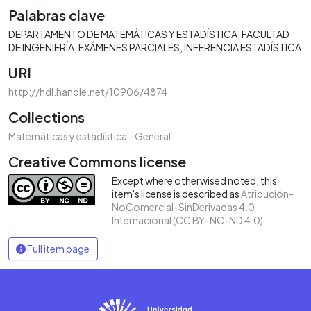
Palabras clave
DEPARTAMENTO DE MATEMÁTICAS Y ESTADÍSTICA
FACULTAD
DE INGENIERÍA
EXÁMENES PARCIALES
INFERENCIA ESTADÍSTICA
URI
http://hdl.handle.net/10906/4874
Collections
Matemáticas y estadística - General
Creative Commons license
Except where otherwised noted, this
item's license is described as
Atribución-
NoComercial-SinDerivadas 4.0
Internacional (CC BY-NC-ND 4.0)
Full item page