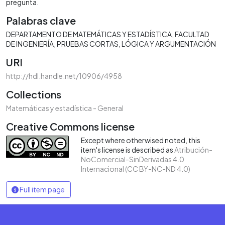
pregunta.
Palabras clave
DEPARTAMENTO DE MATEMÁTICAS Y ESTADÍSTICA
FACULTAD
DE INGENIERÍA
PRUEBAS CORTAS
LÓGICA Y ARGUMENTACIÓN
URI
http://hdl.handle.net/10906/4958
Collections
Matemáticas y estadística - General
Creative Commons license
Except where otherwised noted, this
item's license is described as
Atribución-
NoComercial-SinDerivadas 4.0
Internacional (CC BY-NC-ND 4.0)
Full item page