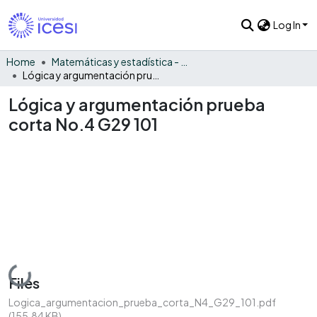
Log In
Home
Matemáticas y estadística - General
Lógica y argumentación prueba corta No.4 G29 101
Lógica y argumentación prueba
corta No.4 G29 101
Loading...
Files
Logica_argumentacion_prueba_corta_N4_G29_101.pdf
(155.84 KB)