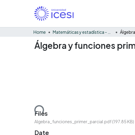
Home
Matemáticas y estadística - General
Álgebra y funciones prim
Loading...
Files
Algebra_funciones_primer_parcial.pdf
(197.85 KB)
Date