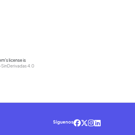
m's license is
SinDerivadas 4.0
Síguenos