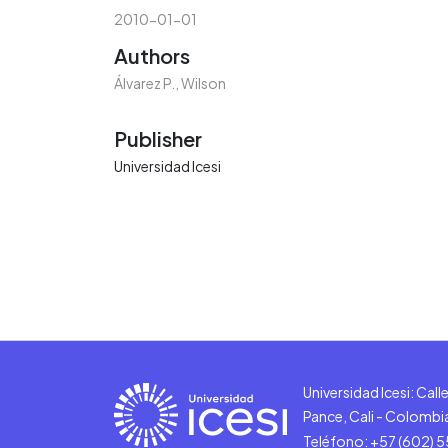
2010-01-01
Authors
Álvarez P., Wilson
Publisher
Universidad Icesi
Universidad Icesi: Cal
Pance, Cali - Colombi
Teléfono: +57 (602) 