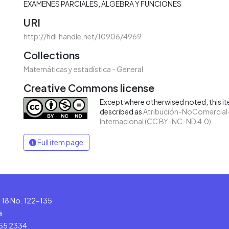
EXÁMENES PARCIALES
ÁLGEBRA Y FUNCIONES
URI
http://hdl.handle.net/10906/4969
Collections
Matemáticas y estadística - General
Creative Commons license
Except where otherwised noted, this ite
described as
Atribución-NoComercial-
Internacional (CC BY-NC-ND 4.0)
Full item page
le 18 No. 122-135
a
555 2334