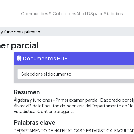
Communities & Collections
All of DSpace
Statistics
Álgebra y funciones primer parcial
er parcial
Documentos PDF
Resumen
Álgebra y funciones - Primer examen parcial. Elaborado por el
Álvarez P. de la Facultad de Ingeniería del Departamento de M
Estadística. Contiene pregunta
Palabras clave
DEPARTAMENTO DE MATEMÁTICAS Y ESTADÍSTICA
FACULTAD