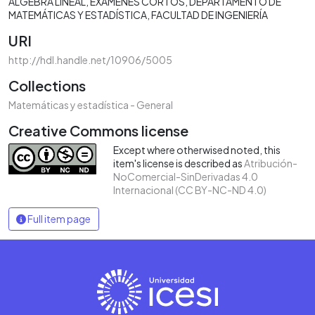
ÁLGEBRA LINEAL
EXÁMENES CORTOS
DEPARTAMENTO DE
MATEMÁTICAS Y ESTADÍSTICA
FACULTAD DE INGENIERÍA
URI
http://hdl.handle.net/10906/5005
Collections
Matemáticas y estadística - General
Creative Commons license
Except where otherwised noted, this
item's license is described as
Atribución-
NoComercial-SinDerivadas 4.0
Internacional (CC BY-NC-ND 4.0)
Full item page