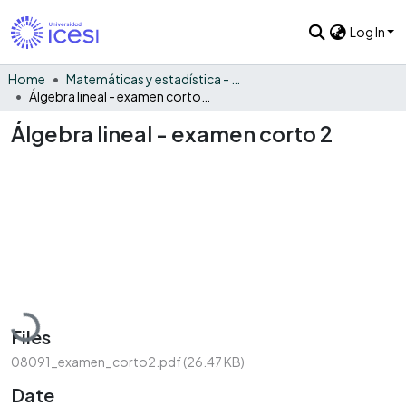
Log In
Home
Matemáticas y estadística - General
Álgebra lineal - examen corto 2
Álgebra lineal - examen corto 2
Loading...
Files
08091_examen_corto2.pdf
(26.47 KB)
Date