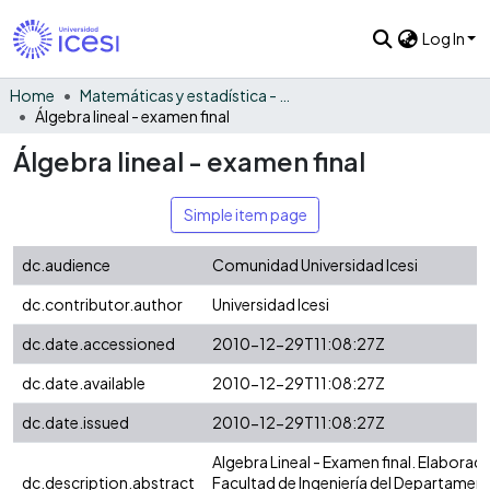
Log In
Home
Matemáticas y estadística - General
Álgebra lineal - examen final
Álgebra lineal - examen final
Simple item page
dc.audience
Comunidad Universidad Icesi
dc.contributor.author
Universidad Icesi
dc.date.accessioned
2010-12-29T11:08:27Z
dc.date.available
2010-12-29T11:08:27Z
dc.date.issued
2010-12-29T11:08:27Z
Algebra Lineal - Examen final. Elaborado
dc.description.abstract
Facultad de Ingeniería del Departamen