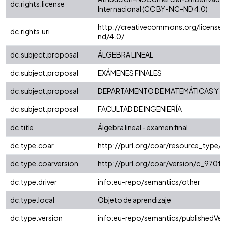
dc.rights.license
Internacional (CC BY-NC-ND 4.0)
http://creativecommons.org/license
dc.rights.uri
nd/4.0/
dc.subject.proposal
ÁLGEBRA LINEAL
dc.subject.proposal
EXÁMENES FINALES
dc.subject.proposal
DEPARTAMENTO DE MATEMÁTICAS Y E
dc.subject.proposal
FACULTAD DE INGENIERÍA
dc.title
Álgebra lineal - examen final
dc.type.coar
http://purl.org/coar/resource_type/
dc.type.coarversion
http://purl.org/coar/version/c_970
dc.type.driver
info:eu-repo/semantics/other
dc.type.local
Objeto de aprendizaje
dc.type.version
info:eu-repo/semantics/publishedVer