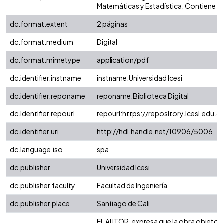
Matemáticas y Estadística. Contiene p
dc.format.extent
2 páginas
dc.format.medium
Digital
dc.format.mimetype
application/pdf
dc.identifier.instname
instname:Universidad Icesi
dc.identifier.reponame
reponame:Biblioteca Digital
dc.identifier.repourl
repourl:https://repository.icesi.edu.c
dc.identifier.uri
http://hdl.handle.net/10906/5006
dc.language.iso
spa
dc.publisher
Universidad Icesi
dc.publisher.faculty
Facultad de Ingeniería
dc.publisher.place
Santiago de Cali
EL AUTOR, expresa que la obra objeto d