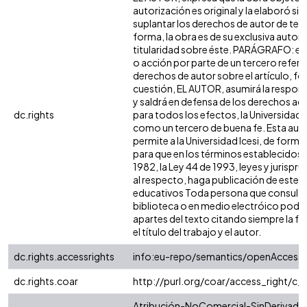
autorización es original y la elaboró sin
suplantar los derechos de autor de terc
forma, la obra es de su exclusiva autoría
titularidad sobre éste. PARÁGRAFO: en
o acción por parte de un tercero refere
derechos de autor sobre el artículo, fol
cuestión, EL AUTOR, asumirá la respons
y saldrá en defensa de los derechos aq
dc.rights
para todos los efectos, la Universidad I
como un tercero de buena fe. Esta auto
permite a la Universidad Icesi, de forma 
para que en los términos establecidos e
1982, la Ley 44 de 1993, leyes y jurispr
al respecto, haga publicación de este c
educativos Toda persona que consulte 
biblioteca o en medio electróico podr
apartes del texto citando siempre la fu
el título del trabajo y el autor.
dc.rights.accessrights
info:eu-repo/semantics/openAccess
dc.rights.coar
http://purl.org/coar/access_right/c_
Atribución-NoComercial-SinDerivadas