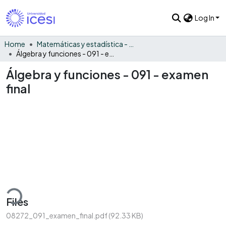
Log In
Home
Matemáticas y estadística - General
Álgebra y funciones - 091 - examen final
Álgebra y funciones - 091 - examen
final
ding...
Files
08272_091_examen_final.pdf
(92.33 KB)