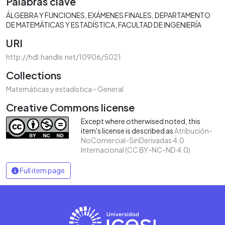
Palabras clave
ÁLGEBRA Y FUNCIONES
EXÁMENES FINALES
DEPARTAMENTO
DE MATEMÁTICAS Y ESTADÍSTICA
FACULTAD DE INGENIERÍA
URI
http://hdl.handle.net/10906/5021
Collections
Matemáticas y estadística - General
Creative Commons license
Except where otherwised noted, this
item's license is described as
Atribución-
NoComercial-SinDerivadas 4.0
Internacional (CC BY-NC-ND 4.0)
Full item page