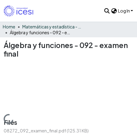
Log In
Home
Matemáticas y estadística - General
Álgebra y funciones - 092 - examen final
Álgebra y funciones - 092 - examen
final
Loading...
Files
08272_092_examen_final.pdf
(125.31 KB)