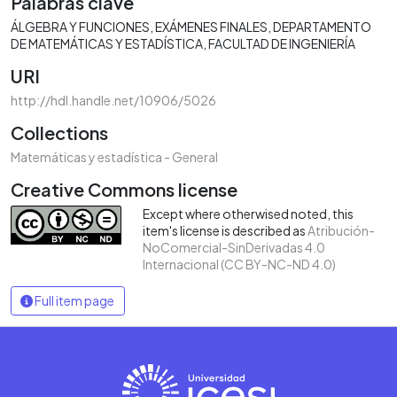
Palabras clave
ÁLGEBRA Y FUNCIONES
EXÁMENES FINALES
DEPARTAMENTO
DE MATEMÁTICAS Y ESTADÍSTICA
FACULTAD DE INGENIERÍA
URI
http://hdl.handle.net/10906/5026
Collections
Matemáticas y estadística - General
Creative Commons license
Except where otherwised noted, this
item's license is described as
Atribución-
NoComercial-SinDerivadas 4.0
Internacional (CC BY-NC-ND 4.0)
Full item page