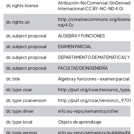
Atribución-NoComercial-SinDerivadas
dc.rights.license
Internacional (CC BY-NC-ND 4.0)
http://creativecommons.org/license
dc.rights.uri
nd/4.0/
dc.subject.proposal
ÁLGEBRA Y FUNCIONES
dc.subject.proposal
EXAMEN PARCIAL
dc.subject.proposal
DEPARTAMENTO DE MATEMÁTICAS Y E
dc.subject.proposal
FACULTAD DE INGENIERÍA
dc.title
Álgebra y funciones - examen parcial 2
dc.type.coar
http://purl.org/coar/resource_type/
dc.type.coarversion
http://purl.org/coar/version/c_970
dc.type.driver
info:eu-repo/semantics/other
dc.type.local
Objeto de aprendizaje
dc.type.version
info:eu-repo/semantics/publishedVer