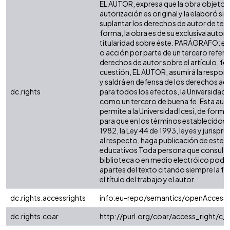
EL AUTOR, expresa que la obra objeto d
autorización es original y la elaboró sin
suplantar los derechos de autor de terc
forma, la obra es de su exclusiva autoría
titularidad sobre éste. PARÁGRAFO: en
o acción por parte de un tercero refere
derechos de autor sobre el artículo, fol
cuestión, EL AUTOR, asumirá la respons
y saldrá en defensa de los derechos aq
dc.rights
para todos los efectos, la Universidad I
como un tercero de buena fe. Esta auto
permite a la Universidad Icesi, de forma 
para que en los términos establecidos e
1982, la Ley 44 de 1993, leyes y jurispr
al respecto, haga publicación de este c
educativos Toda persona que consulte 
biblioteca o en medio electróico podr
apartes del texto citando siempre la fu
el título del trabajo y el autor.
dc.rights.accessrights
info:eu-repo/semantics/openAccess
dc.rights.coar
http://purl.org/coar/access_right/c_