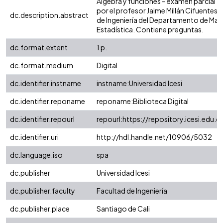
Algebra y funciones – examen parcial 2
por el profesor Jaime Millán Cifuentes d
dc.description.abstract
de Ingeniería del Departamento de Mat
Estadística. Contiene preguntas.
dc.format.extent
1 p.
dc.format.medium
Digital
dc.identifier.instname
instname:Universidad Icesi
dc.identifier.reponame
reponame:Biblioteca Digital
dc.identifier.repourl
repourl:https://repository.icesi.edu.c
dc.identifier.uri
http://hdl.handle.net/10906/5032
dc.language.iso
spa
dc.publisher
Universidad Icesi
dc.publisher.faculty
Facultad de Ingeniería
dc.publisher.place
Santiago de Cali