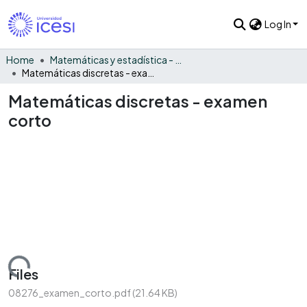
Log In
Home
Matemáticas y estadística - General
Matemáticas discretas - examen corto
Matemáticas discretas - examen
corto
Loading...
Files
08276_examen_corto.pdf
(21.64 KB)