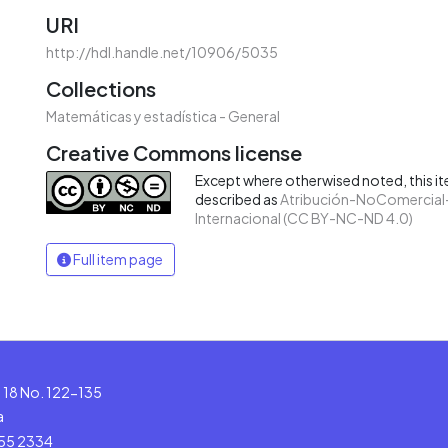
URI
http://hdl.handle.net/10906/5035
Collections
Matemáticas y estadística - General
Creative Commons license
Except where otherwised noted, this ite
described as
Atribución-NoComercial-
Internacional (CC BY-NC-ND 4.0)
Full item page
le 18 No. 122-135
a
555 2334