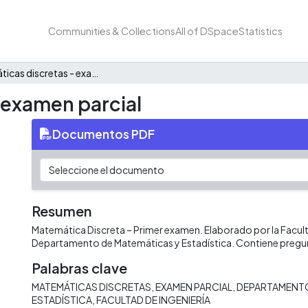
Communities & Collections
All of DSpace
Statistics
Matemáticas discretas - examen parcial
 examen parcial
Documentos PDF
Resumen
Matemática Discreta – Primer examen. Elaborado por la Faculta
Departamento de Matemáticas y Estadística. Contiene pregu
Palabras clave
MATEMÁTICAS DISCRETAS
EXAMEN PARCIAL
DEPARTAMENTO
ESTADÍSTICA
FACULTAD DE INGENIERÍA