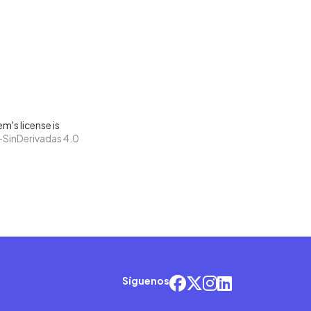
m's license is
SinDerivadas 4.0
Síguenos