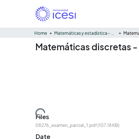
Home
Matemáticas y estadística - General
Matemáticas discretas -
Loading...
Files
08276_examen_parcial_1.pdf
(107.18 KB)
Date