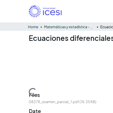
Home
Matemáticas y estadística - General
Ecuaciones diferenciales
Loading...
Files
08278_examen_parcial_1.pdf
(76.35 KB)
Date