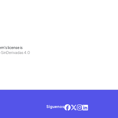
m's license is
SinDerivadas 4.0
Síguenos