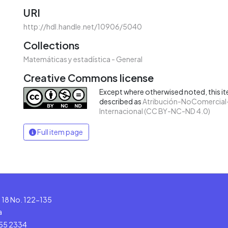
URI
http://hdl.handle.net/10906/5040
Collections
Matemáticas y estadística - General
Creative Commons license
Except where otherwised noted, this ite
described as
Atribución-NoComercial-
Internacional (CC BY-NC-ND 4.0)
Full item page
le 18 No. 122-135
a
555 2334