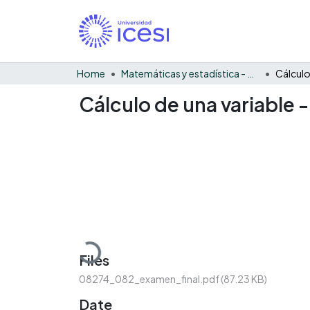
Home
Matemáticas y estadística - General
Cálculo de una variable -
Loading...
Files
08274_082_examen_final.pdf
(87.23 KB)
Date