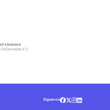
m's license is
SinDerivadas 4.0
Síguenos