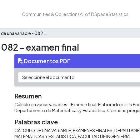
Communities & Collections
All of DSpace
Statistics
Cálculo de una variable - 082 - examen final
 082 - examen final
Documentos PDF
Resumen
Cálculo en varias variables – Examen final. Elaborado por la Fac
Departamento de Matemáticas y Estadística. Contiene pregu
Palabras clave
CÁLCULO DE UNA VARIABLE
EXÁMENES FINALES
DEPARTAME
MATEMÁTICAS Y ESTADÍSTICA
FACULTAD DE INGENIERÍA