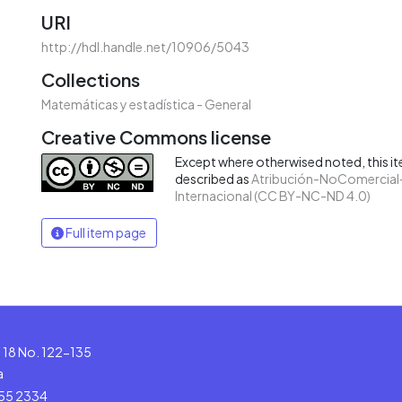
URI
http://hdl.handle.net/10906/5043
Collections
Matemáticas y estadística - General
Creative Commons license
Except where otherwised noted, this ite
described as
Atribución-NoComercial-
Internacional (CC BY-NC-ND 4.0)
Full item page
le 18 No. 122-135
a
555 2334