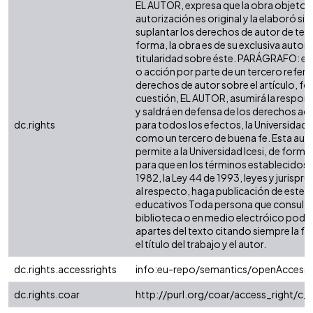
EL AUTOR, expresa que la obra objeto d
autorización es original y la elaboró sin
suplantar los derechos de autor de terc
forma, la obra es de su exclusiva autoría
titularidad sobre éste. PARÁGRAFO: en
o acción por parte de un tercero refere
derechos de autor sobre el artículo, fol
cuestión, EL AUTOR, asumirá la respons
y saldrá en defensa de los derechos aq
dc.rights
para todos los efectos, la Universidad I
como un tercero de buena fe. Esta auto
permite a la Universidad Icesi, de forma 
para que en los términos establecidos e
1982, la Ley 44 de 1993, leyes y jurispr
al respecto, haga publicación de este c
educativos Toda persona que consulte 
biblioteca o en medio electróico podr
apartes del texto citando siempre la fu
el título del trabajo y el autor.
dc.rights.accessrights
info:eu-repo/semantics/openAccess
dc.rights.coar
http://purl.org/coar/access_right/c_