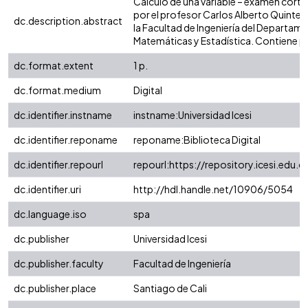
Cálculo de una variable – examen cort
por el profesor Carlos Alberto Quinte
dc.description.abstract
la Facultad de Ingeniería del Departam
Matemáticas y Estadística. Contiene p
dc.format.extent
1 p.
dc.format.medium
Digital
dc.identifier.instname
instname:Universidad Icesi
dc.identifier.reponame
reponame:Biblioteca Digital
dc.identifier.repourl
repourl:https://repository.icesi.edu.c
dc.identifier.uri
http://hdl.handle.net/10906/5054
dc.language.iso
spa
dc.publisher
Universidad Icesi
dc.publisher.faculty
Facultad de Ingeniería
dc.publisher.place
Santiago de Cali