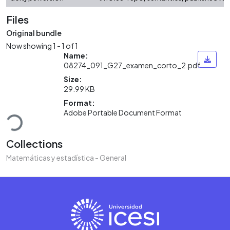
Files
Original bundle
Now showing
1 - 1 of 1
Name:
08274_091_G27_examen_corto_2.pdf
Size:
29.99 KB
Loading...
Format:
Adobe Portable Document Format
Collections
Matemáticas y estadística - General