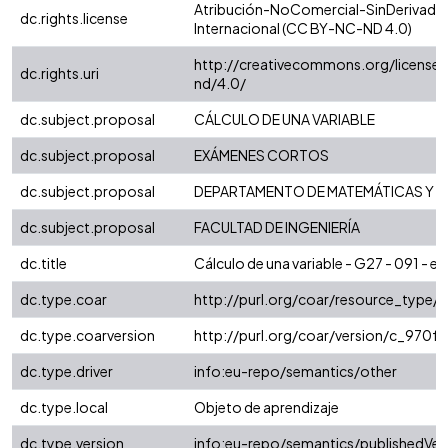
Atribución-NoComercial-SinDerivadas
dc.rights.license
Internacional (CC BY-NC-ND 4.0)
http://creativecommons.org/license
dc.rights.uri
nd/4.0/
dc.subject.proposal
CÁLCULO DE UNA VARIABLE
dc.subject.proposal
EXÁMENES CORTOS
dc.subject.proposal
DEPARTAMENTO DE MATEMÁTICAS Y E
dc.subject.proposal
FACULTAD DE INGENIERÍA
dc.title
Cálculo de una variable - G27 - 091 - 
dc.type.coar
http://purl.org/coar/resource_type/
dc.type.coarversion
http://purl.org/coar/version/c_970
dc.type.driver
info:eu-repo/semantics/other
dc.type.local
Objeto de aprendizaje
dc.type.version
info:eu-repo/semantics/publishedVer