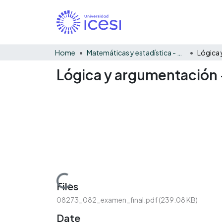
Home
Matemáticas y estadística - General
Lógica y argumentación 
Loading...
Files
08273_082_examen_final.pdf
(239.08 KB)
Date