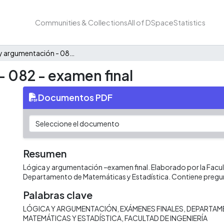
Communities & Collections
All of DSpace
Statistics
Lógica y argumentación - 082 - examen final
- 082 - examen final
Documentos PDF
Resumen
Lógica y argumentación –examen final. Elaborado por la Facult
Departamento de Matemáticas y Estadística. Contiene pregu
Palabras clave
LÓGICA Y ARGUMENTACIÓN
EXÁMENES FINALES
DEPARTAM
MATEMÁTICAS Y ESTADÍSTICA
FACULTAD DE INGENIERÍA