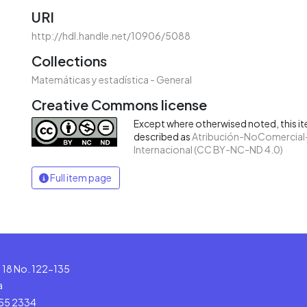
URI
http://hdl.handle.net/10906/5088
Collections
Matemáticas y estadística - General
Creative Commons license
Except where otherwised noted, this ite
described as
Atribución-NoComercial-
Internacional (CC BY-NC-ND 4.0)
Full item page
le 18 No. 122-135
a
555 2334