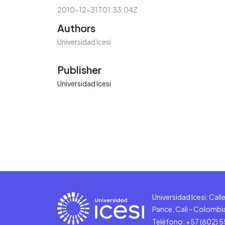
2010-12-31T01:33:04Z
Authors
Universidad Icesi
Publisher
Universidad Icesi
Universidad Icesi: Cal
Pance, Cali - Colombi
Teléfono: +57 (602) 