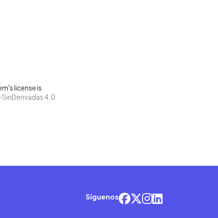
m's license is
SinDerivadas 4.0
Síguenos