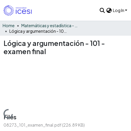
Log In
Home
Matemáticas y estadística - General
Lógica y argumentación - 101 - examen final
Lógica y argumentación - 101 -
examen final
Loading...
Files
08273_101_examen_final.pdf
(226.89 KB)