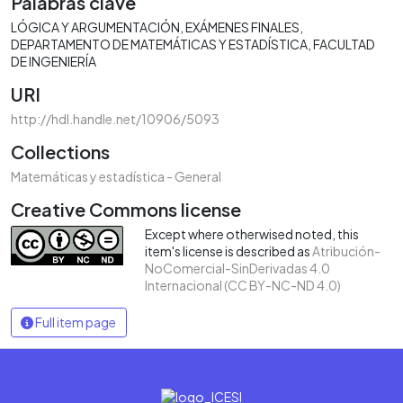
Palabras clave
LÓGICA Y ARGUMENTACIÓN
EXÁMENES FINALES
DEPARTAMENTO DE MATEMÁTICAS Y ESTADÍSTICA
FACULTAD
DE INGENIERÍA
URI
http://hdl.handle.net/10906/5093
Collections
Matemáticas y estadística - General
Creative Commons license
Except where otherwised noted, this
item's license is described as
Atribución-
NoComercial-SinDerivadas 4.0
Internacional (CC BY-NC-ND 4.0)
Full item page