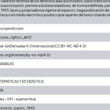
y saldrá en defensa de los derechos aquí autorizados; para todos los 
a autorización, permite a la Universidad Icesi, de forma indefinida, pa
e 1993, leyes y jurisprudencia vigente al respecto, haga publicación 
oteca o en medio electróico podrá copiar apartes del texto citando siem
cs/openAccess
access_right/c_abf2
l-SinDerivadas 4.0 Internacional (CC BY-NC-ND 4.0)
ns.org/licenses/by-nc-nd/4.0/
ARIABLES
TEMÁTICAS Y ESTADÍSTICA
ÍA
les - 091 - examen final
resource_type/c_1843