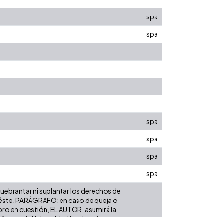
spa
spa
spa
spa
spa
spa
 quebrantar ni suplantar los derechos de
bre éste. PARÁGRAFO: en caso de queja o
ibro en cuestión, EL AUTOR, asumirá la