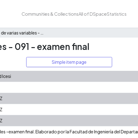
Communities & Collections
All of DSpace
Statistics
Cálculo de varias variables - 091 - examen final
es - 091 - examen final
Simple item page
 Icesi
Z
Z
Z
bles –examen final. Elaborado por la Facultad de Ingeniería del Depar