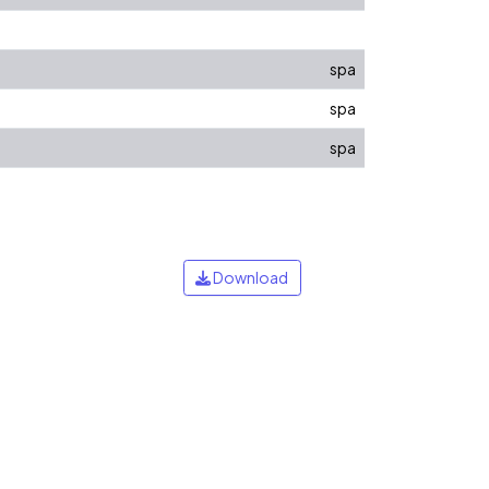
spa
spa
spa
Download