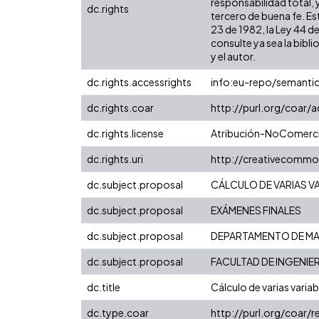
responsabilidad total, 
dc.rights
tercero de buena fe. Est
23 de 1982, la Ley 44 d
consulte ya sea la bibli
y el autor.
dc.rights.accessrights
info:eu-repo/semanti
dc.rights.coar
http://purl.org/coar/
dc.rights.license
Atribución-NoComercia
dc.rights.uri
http://creativecommo
dc.subject.proposal
CÁLCULO DE VARIAS V
dc.subject.proposal
EXÁMENES FINALES
dc.subject.proposal
DEPARTAMENTO DE MA
dc.subject.proposal
FACULTAD DE INGENIER
dc.title
Cálculo de varias variab
dc.type.coar
http://purl.org/coar/