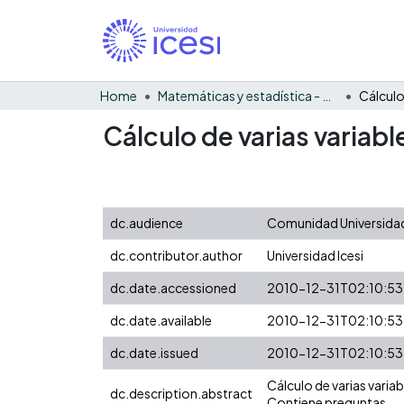
Home
Matemáticas y estadística - General
Cálculo de varias variabl
dc.audience
Comunidad Universidad
dc.contributor.author
Universidad Icesi
dc.date.accessioned
2010-12-31T02:10:53
dc.date.available
2010-12-31T02:10:53
dc.date.issued
2010-12-31T02:10:53
Cálculo de varias varia
dc.description.abstract
Contiene preguntas.