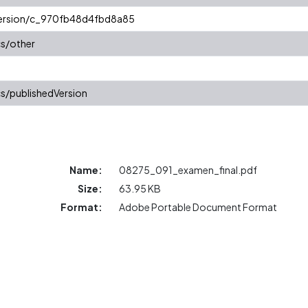
/version/c_970fb48d4fbd8a85
cs/other
s/publishedVersion
Name:
08275_091_examen_final.pdf
Size:
63.95 KB
Format:
Adobe Portable Document Format