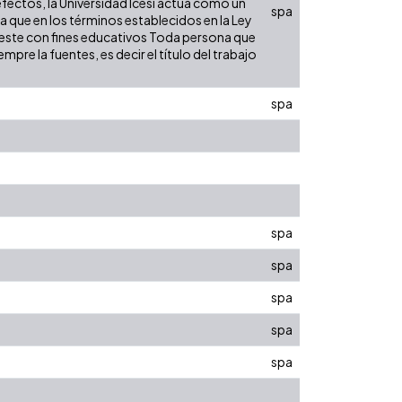
efectos, la Universidad Icesi actúa como un
spa
ra que en los términos establecidos en la Ley
de este con fines educativos Toda persona que
pre la fuentes, es decir el título del trabajo
spa
spa
spa
spa
spa
spa