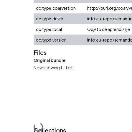
dc.type.coarversion
http://purl.org/coar
dc.type.driver
info:eu-repo/semanti
dc.type.local
Objeto de aprendizaje
dc.type.version
info:eu-repo/semantic
Files
Original bundle
Now showing
1 - 1 of 1
Collections