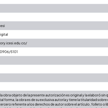
cesi
gital
ory.icesi.edu.co/
/10906/5101
a obra objeto de la presente autorización es original y la elaboró sin
tal forma, la obra es de su exclusiva autoría y tiene la titularidad so
ercero referente a los derechos de autor sobre el artículo, folleto o l