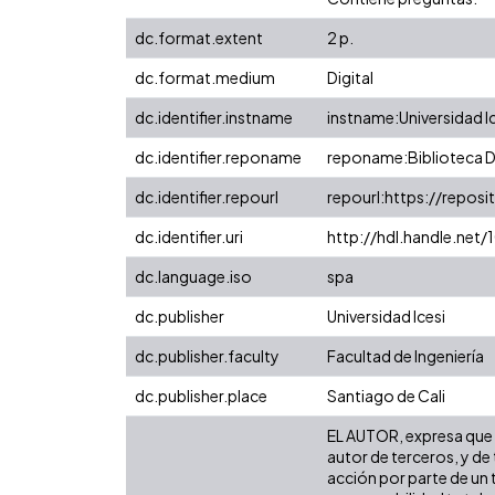
dc.format.extent
2 p.
dc.format.medium
Digital
dc.identifier.instname
instname:Universidad I
dc.identifier.reponame
reponame:Biblioteca Di
dc.identifier.repourl
repourl:https://reposit
dc.identifier.uri
http://hdl.handle.net
dc.language.iso
spa
dc.publisher
Universidad Icesi
dc.publisher.faculty
Facultad de Ingeniería
dc.publisher.place
Santiago de Cali
EL AUTOR, expresa que l
autor de terceros, y de 
acción por parte de un t