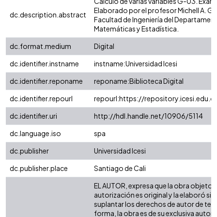
Cálculo de varias variables G-03. Exa
Elaborado por el profesor Michell A. Gó
dc.description.abstract
Facultad de Ingeniería del Departamen
Matemáticas y Estadística.
dc.format.medium
Digital
dc.identifier.instname
instname:Universidad Icesi
dc.identifier.reponame
reponame:Biblioteca Digital
dc.identifier.repourl
repourl:https://repository.icesi.edu.c
dc.identifier.uri
http://hdl.handle.net/10906/5114
dc.language.iso
spa
dc.publisher
Universidad Icesi
dc.publisher.place
Santiago de Cali
EL AUTOR, expresa que la obra objeto d
autorización es original y la elaboró sin
suplantar los derechos de autor de terc
forma, la obra es de su exclusiva autoría