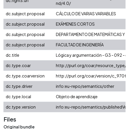
dc.rights.uri
nd/4.0/
dc.subject.proposal
CÁLCULO DE VARIAS VARIABLES
dc.subject.proposal
EXÁMENES CORTOS
dc.subject.proposal
DEPARTAMENTO DE MATEMÁTICAS Y E
dc.subject.proposal
FACULTAD DE INGENIERÍA
dc.title
Lógica y argumentación - G3 - 092 - 
dc.type.coar
http://purl.org/coar/resource_type/
dc.type.coarversion
http://purl.org/coar/version/c_970
dc.type.driver
info:eu-repo/semantics/other
dc.type.local
Objeto de aprendizaje
dc.type.version
info:eu-repo/semantics/publishedVer
Files
Original bundle