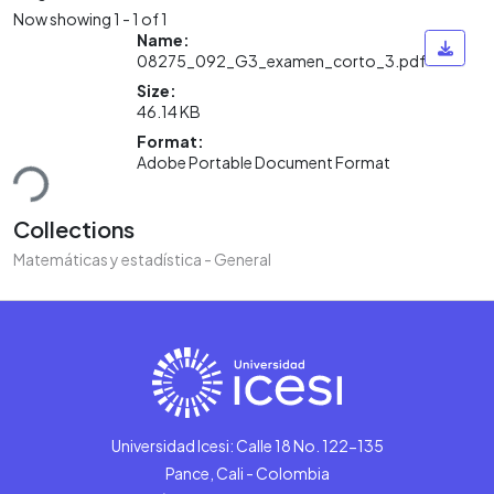
Now showing
1 - 1 of 1
Name:
08275_092_G3_examen_corto_3.pdf
Size:
46.14 KB
Format:
ding...
Adobe Portable Document Format
Collections
Matemáticas y estadística - General
Universidad Icesi: Calle 18 No. 122-135
Pance, Cali - Colombia