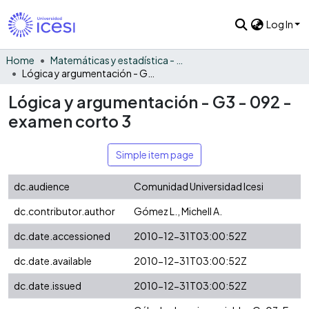
Log In
Home
Matemáticas y estadística - General
Lógica y argumentación - G3 - 092 - examen corto 3
Lógica y argumentación - G3 - 092 -
examen corto 3
Simple item page
dc.audience
Comunidad Universidad Icesi
dc.contributor.author
Gómez L., Michell A.
dc.date.accessioned
2010-12-31T03:00:52Z
dc.date.available
2010-12-31T03:00:52Z
dc.date.issued
2010-12-31T03:00:52Z