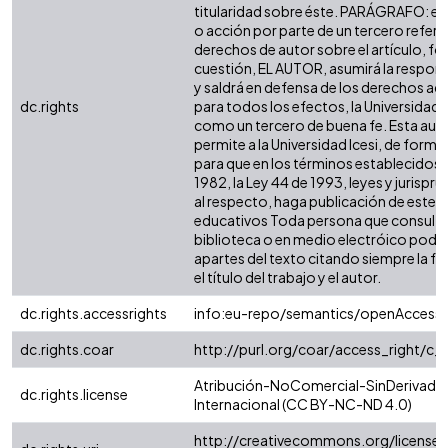
titularidad sobre éste. PARÁGRAFO: en
o acción por parte de un tercero refere
derechos de autor sobre el artículo, fol
cuestión, EL AUTOR, asumirá la respons
y saldrá en defensa de los derechos aq
dc.rights
para todos los efectos, la Universidad I
como un tercero de buena fe. Esta auto
permite a la Universidad Icesi, de forma 
para que en los términos establecidos e
1982, la Ley 44 de 1993, leyes y jurispr
al respecto, haga publicación de este c
educativos Toda persona que consulte 
biblioteca o en medio electróico podr
apartes del texto citando siempre la fu
el título del trabajo y el autor.
dc.rights.accessrights
info:eu-repo/semantics/openAccess
dc.rights.coar
http://purl.org/coar/access_right/c_
Atribución-NoComercial-SinDerivadas
dc.rights.license
Internacional (CC BY-NC-ND 4.0)
http://creativecommons.org/license