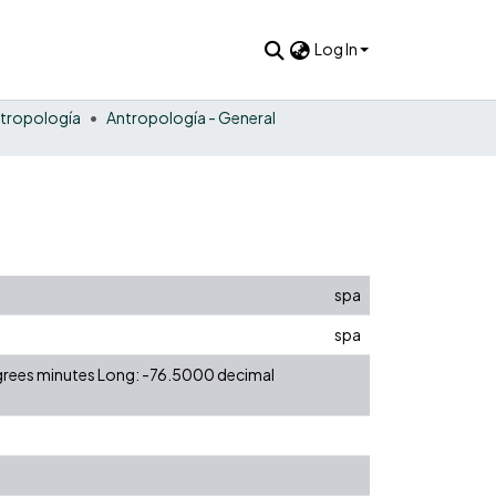
Log In
tropología
Antropología - General
spa
spa
egrees minutes Long: -76.5000 decimal