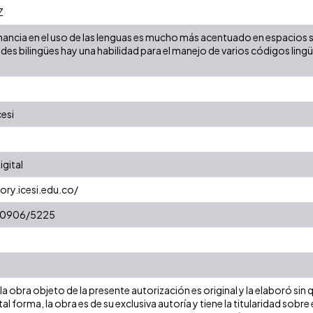
Z
nancia en el uso de las lenguas es mucho más acentuado en espacios s
des bilingües hay una habilidad para el manejo de varios códigos lingü
cesi
gital
ory.icesi.edu.co/
/10906/5225
a obra objeto de la presente autorización es original y la elaboró sin
tal forma, la obra es de su exclusiva autoría y tiene la titularidad so