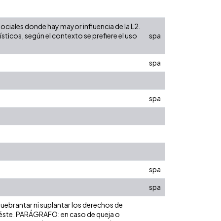
ociales donde hay mayor influencia de la L2.
ísticos, según el contexto se prefiere el uso
spa
spa
spa
spa
spa
 quebrantar ni suplantar los derechos de
bre éste. PARÁGRAFO: en caso de queja o