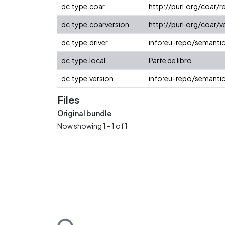
dc.type.coar
http://purl.org/coar
dc.type.coarversion
http://purl.org/coar
dc.type.driver
info:eu-repo/semanti
dc.type.local
Parte de libro
dc.type.version
info:eu-repo/semantic
Files
Original bundle
Now showing
1 - 1 of 1
Loading...