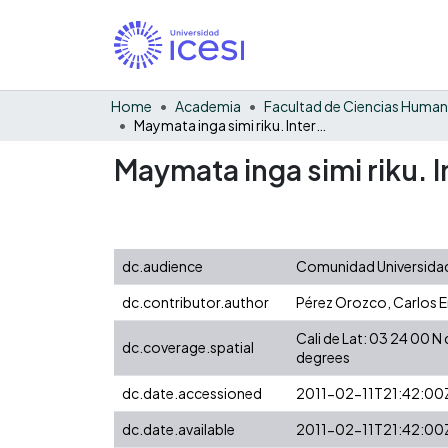
Home
Academia
Facultad de Ciencias Huma
Maymata inga simi riku. Interpretación lingüistica
Maymata inga simi riku. I
dc.audience
Comunidad Universidad
dc.contributor.author
Pérez Orozco, Carlos E
Cali de Lat: 03 24 00 
dc.coverage.spatial
degrees
dc.date.accessioned
2011-02-11T21:42:00
dc.date.available
2011-02-11T21:42:00