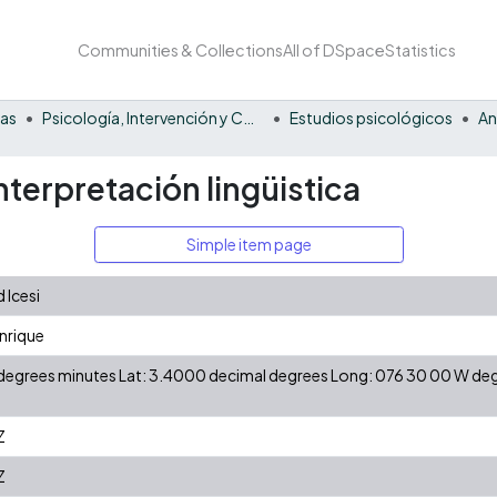
Communities & Collections
All of DSpace
Statistics
nas
Psicología, Intervención y Comportamiento
Estudios psicológicos
An
nterpretación lingüistica
Simple item page
 Icesi
nrique
N degrees minutes Lat: 3.4000 decimal degrees Long: 076 30 00 W d
Z
Z