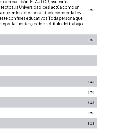
ibro en cuestión, EL AUTOR, asumirá la
efectos, la Universidad Icesi actúa como un
spa
ra que en los términos establecidos en la Ley
de este con fines educativos Toda persona que
pre la fuentes, es decir el título del trabajo
spa
spa
spa
spa
spa
spa