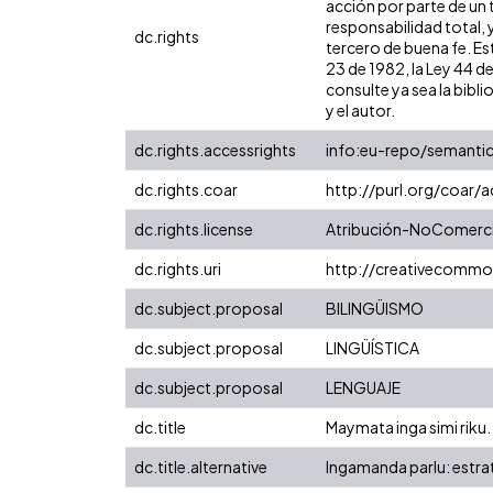
acción por parte de un t
responsabilidad total, 
dc.rights
tercero de buena fe. Est
23 de 1982, la Ley 44 d
consulte ya sea la bibli
y el autor.
dc.rights.accessrights
info:eu-repo/semanti
dc.rights.coar
http://purl.org/coar/
dc.rights.license
Atribución-NoComercia
dc.rights.uri
http://creativecommo
dc.subject.proposal
BILINGÜISMO
dc.subject.proposal
LINGÜÍSTICA
dc.subject.proposal
LENGUAJE
dc.title
Maymata inga simi riku. 
dc.title.alternative
Ingamanda parlu: estrat