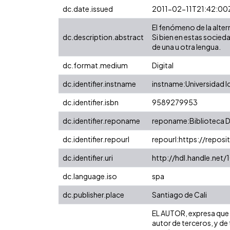
dc.date.issued
2011-02-11T21:42:00
El fenómeno de la alter
dc.description.abstract
Si bien en estas socieda
de una u otra lengua.
dc.format.medium
Digital
dc.identifier.instname
instname:Universidad I
dc.identifier.isbn
9589279953
dc.identifier.reponame
reponame:Biblioteca Di
dc.identifier.repourl
repourl:https://reposit
dc.identifier.uri
http://hdl.handle.net
dc.language.iso
spa
dc.publisher.place
Santiago de Cali
EL AUTOR, expresa que l
autor de terceros, y de 