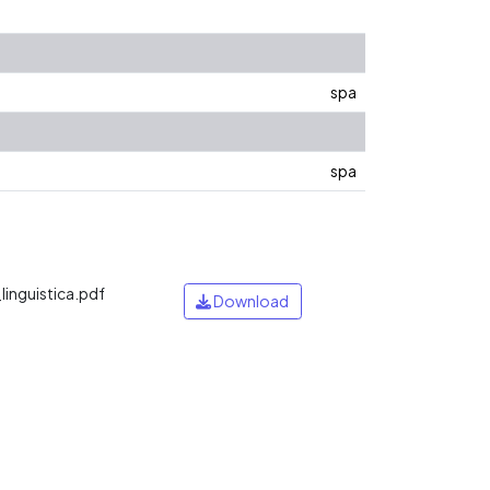
spa
spa
inguistica.pdf
Download