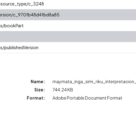
/resource_type/c_3248
/version/c_970fb48d4fbd8a85
cs/bookPart
s/publishedVersion
Name:
maymata_inga_simi_riku_interpretacion_l
Size:
744.24 KB
Format:
Adobe Portable Document Format