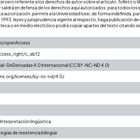
ercero referente a los derechos de autor sobre el artículo, folleto o l
y saldrá en defensa de los derechos aquí autorizados; para todos los 
a autorización, permite a la Universidad Icesi, de forma indefinida, pa
e 1993, leyes y jurisprudencia vigente al respecto, haga publicación 
oteca o en medio electróico podrá copiar apartes del texto citando siem
cs/openAccess
access_right/c_abf2
l-SinDerivadas 4.0 Internacional (CC BY-NC-ND 4.0)
ns.org/licenses/by-nc-nd/4.0/
Interpretación lingüistica
egías de resistencia bilingüe