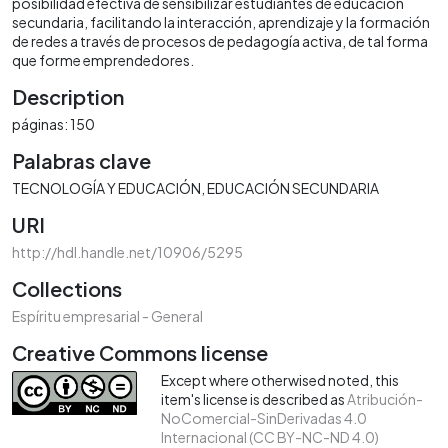
posibilidad efectiva de sensibilizar estudiantes de educación
secundaria, facilitando la interacción, aprendizaje y la formación
de redes a través de procesos de pedagogía activa, de tal forma
que forme emprendedores.
Description
páginas: 150
Palabras clave
TECNOLOGÍA Y EDUCACIÓN
EDUCACIÓN SECUNDARIA
URI
http://hdl.handle.net/10906/5295
Collections
Espíritu empresarial - General
Creative Commons license
Except where otherwised noted, this
item's license is described as
Atribución-
NoComercial-SinDerivadas 4.0
Internacional (CC BY-NC-ND 4.0)