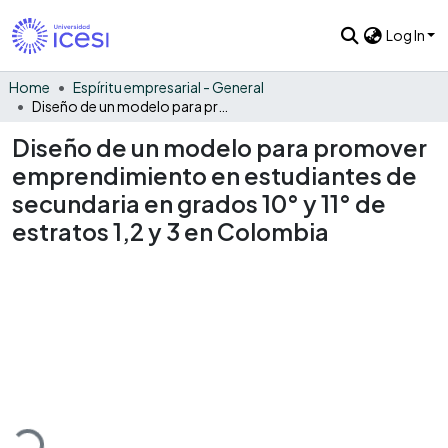
Log In
Home
Espíritu empresarial - General
Diseño de un modelo para promover emprendimiento en estudiantes de secundaria en grados 10° y 11° de estratos 1,2 y 3 en Colombia
Diseño de un modelo para promover
emprendimiento en estudiantes de
secundaria en grados 10° y 11° de
estratos 1,2 y 3 en Colombia
ading...