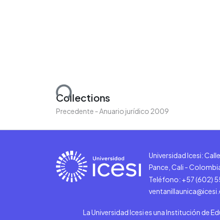
Loading...
Collections
Precedente - Anuario jurídico 2009
Universidad Icesi: Cal
Pance, Cali - Colombi
Teléfono: +57 (602) 
ventanillaunica@icesi
La Universidad Icesi es una Institución de E