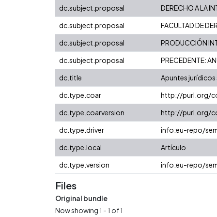
dc.subject.proposal
DERECHO A LA IN
dc.subject.proposal
FACULTAD DE DE
dc.subject.proposal
PRODUCCIÓN INT
dc.subject.proposal
PRECEDENTE: AN
dc.title
Apuntes jurídicos
dc.type.coar
http://purl.org/
dc.type.coarversion
http://purl.org
dc.type.driver
info:eu-repo/sem
dc.type.local
Artículo
dc.type.version
info:eu-repo/sem
Files
Original bundle
Now showing
1 - 1 of 1