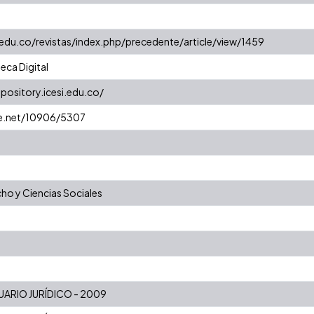
.edu.co/revistas/index.php/precedente/article/view/1459
eca Digital
epository.icesi.edu.co/
le.net/10906/5307
ho y Ciencias Sociales
ARIO JURÍDICO - 2009