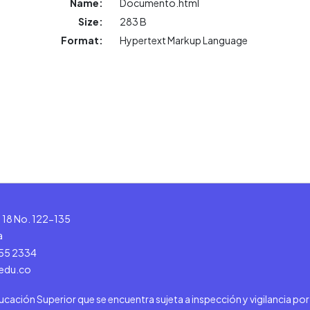
Name:
Documento.html
Size:
283 B
Format:
Hypertext Markup Language
le 18 No. 122-135
a
555 2334
.edu.co
ducación Superior que se encuentra sujeta a inspección y vigilancia po