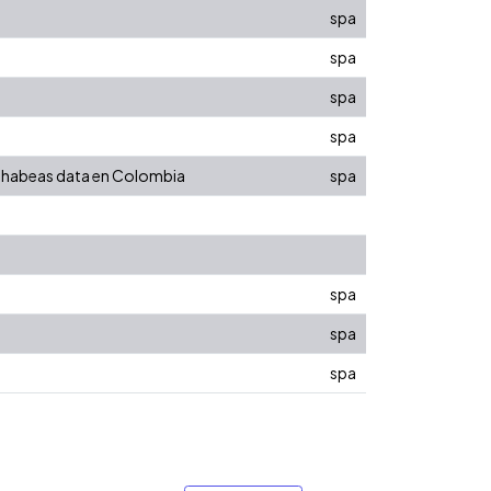
spa
spa
spa
spa
de habeas data en Colombia
spa
spa
spa
spa