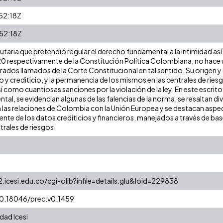
52:18Z
52:18Z
atutaria que pretendió regular el derecho fundamental a la intimidad 
y 20 respectivamente de la Constitución Política Colombiana, no hace 
rados llamados de la Corte Constitucional en tal sentido. Su origen y
o y crediticio, y la permanencia de los mismos en las centrales de rie
sí como cuantiosas sanciones por la violación de la ley. En este escrit
al, se evidencian algunas de las falencias de la norma, se resaltan d
 las relaciones de Colombia con la Unión Europea y se destacan asp
ente de los datos crediticios y financieros, manejados a través de bas
rales de riesgos.
2.icesi.edu.co/cgi-olib?infile=details.glu&loid=229838
10.18046/prec.v0.1459
dad Icesi