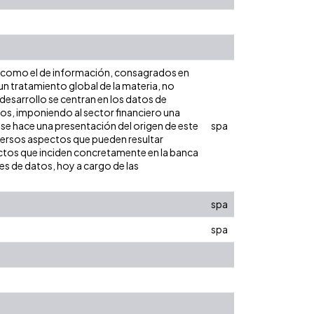
así como el de información, consagrados en
un tratamiento global de la materia, no
 desarrollo se centran en los datos de
sgos, imponiendo al sector financiero una
o se hace una presentación del origen de este
spa
iversos aspectos que pueden resultar
ectos que inciden concretamente en la banca
es de datos, hoy a cargo de las
spa
spa