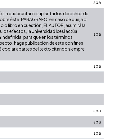
spa
ó sin quebrantar ni suplantar los derechos de
dad sobre éste. PARÁGRAFO: en caso de queja o
to o libro en cuestión, EL AUTOR, asumirá la
los efectos, la Universidad Icesi actúa
spa
 indefinida, para que en los términos
especto, haga publicación de este con fines
á copiar apartes del texto citando siempre
spa
spa
spa
spa