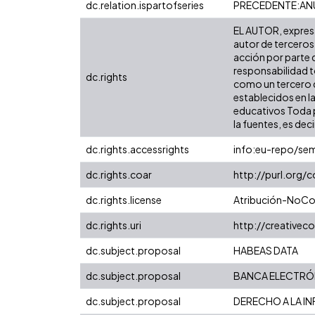
dc.relation.ispartofseries
PRECEDENTE:ANU
EL AUTOR, expresa 
autor de terceros,
acción por parte d
responsabilidad to
dc.rights
como un tercero de
establecidos en la
educativos Toda p
la fuentes, es decir
dc.rights.accessrights
info:eu-repo/se
dc.rights.coar
http://purl.org/
dc.rights.license
Atribución-NoCom
dc.rights.uri
http://creative
dc.subject.proposal
HABEAS DATA
dc.subject.proposal
BANCA ELECTRÓ
dc.subject.proposal
DERECHO A LA I