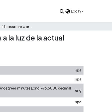
Log In
Apuntes jurídicos sobre la proteccion de datos personales a la luz de la actual norma de habeas data en Colombia
 la luz de la actual
spa
spa
0 W degrees minutes Long: -76.5000 decimal
eng
spa