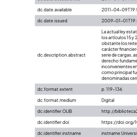
dc.date.available
2011-04-09T19:
dc.date.issued
2009-01-01T19:
La actual ley est
los artículos 15 
obstante los reite
carácter financier
dc.description.abstract
serie de cargas, a
derecho fundament
inconvenientes en
como principal fu
denominadas cent
dc.format.extent
p. 119-136
dc.format.medium
Digital
dc.identifier.OLIB
http://biblioteca
dc.identifier.doi
https://doi.org/
dc.identifier.instname
instname:Universi