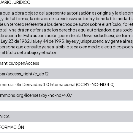
ARIO JURÍDICO
que la obra objeto de la presente autorización es original y la elabor
 y de tal forma, la obra es de su exclusiva autoría y tiene la titulari
e un tercero referente a los derechos de autor sobre el artículo, folle
tal, y saldrá en defensa de los derechos aquí autorizados; para todos 
 buena fe. Esta autorización, permite a la Universidad Icesi, de forma
 Ley 23 de 1982, la Ley 44 de 1993, leyes y jurisprudencia vigente al r
ersona que consulte ya sea la biblioteca o en medio electróico podr
 el título del trabajo y el autor.
mantics/openAccess
coar/access_right/c_abf2
ercial-SinDerivadas 4.0 Internacional (CC BY-NC-ND 4.0)
commons.org/licenses/by-nc-nd/4.0/
NICA
NFORMACIÓN