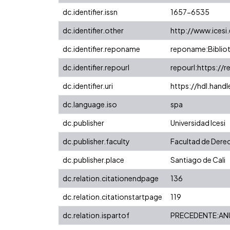
dc.identifier.issn
1657-6535
dc.identifier.other
http://www.icesi
dc.identifier.reponame
reponame:Bibliot
dc.identifier.repourl
repourl:https://r
dc.identifier.uri
https://hdl.hand
dc.language.iso
spa
dc.publisher
Universidad Icesi
dc.publisher.faculty
Facultad de Derec
dc.publisher.place
Santiago de Cali
dc.relation.citationendpage
136
dc.relation.citationstartpage
119
dc.relation.ispartof
PRECEDENTE:ANU