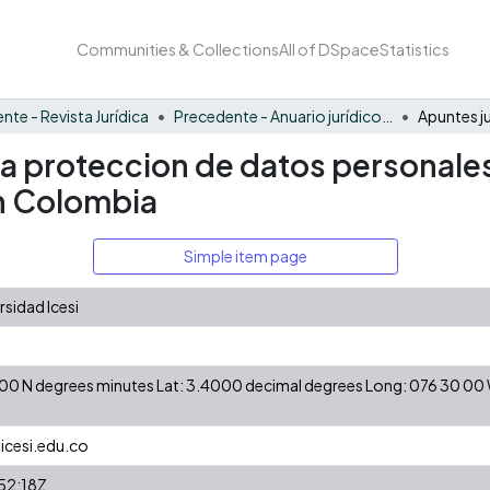
Communities & Collections
All of DSpace
Statistics
nte - Revista Jurídica
Precedente - Anuario jurídico 2009
a proteccion de datos personales a
n Colombia
Simple item page
sidad Icesi
24 00 N degrees minutes Lat: 3.4000 decimal degrees Long: 076 30 0
icesi.edu.co
52:18Z