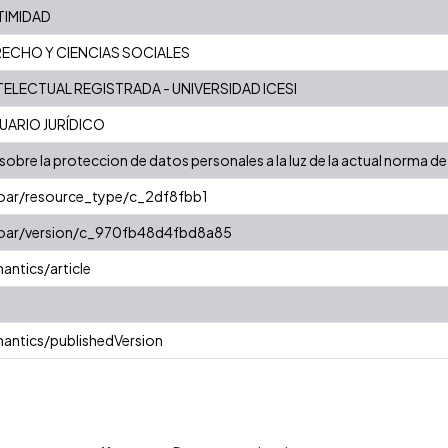
TIMIDAD
RECHO Y CIENCIAS SOCIALES
ELECTUAL REGISTRADA - UNIVERSIDAD ICESI
UARIO JURÍDICO
 sobre la proteccion de datos personales a la luz de la actual norma 
coar/resource_type/c_2df8fbb1
/coar/version/c_970fb48d4fbd8a85
antics/article
antics/publishedVersion