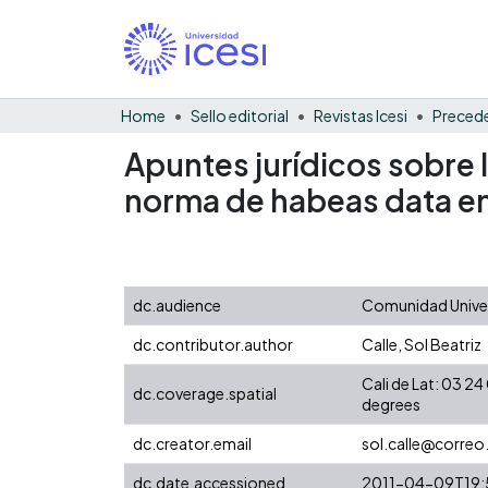
Home
Sello editorial
Revistas Icesi
Precede
Apuntes jurídicos sobre l
norma de habeas data e
dc.audience
Comunidad Univer
dc.contributor.author
Calle, Sol Beatriz
Cali de Lat: 03 
dc.coverage.spatial
degrees
dc.creator.email
sol.calle@correo.
dc.date.accessioned
2011-04-09T19: