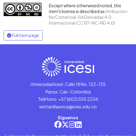
Except where otherwised noted, this
item's license is described as
Atribución-
NoComercial-SinDerivadas 4.0
Internacional (CC BY-NC-ND 4.0)
Full item page
Universidad Icesi: Calle 18 No. 122-135
Pance, Cali - Colombia
Teléfono: +57 (602) 555 2334
ventanillaunica@icesi.edu.co
Síguenos