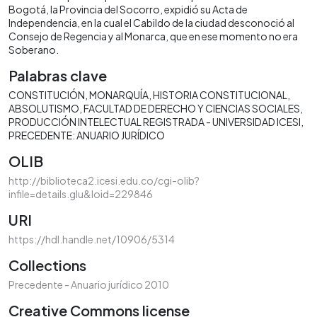
Bogotá, la Provincia del Socorro, expidió su Acta de
Independencia, en la cual el Cabildo de la ciudad desconoció al
Consejo de Regencia y al Monarca, que en ese momento no era
Soberano.
Palabras clave
CONSTITUCIÓN
MONARQUÍA
HISTORIA CONSTITUCIONAL
ABSOLUTISMO
FACULTAD DE DERECHO Y CIENCIAS SOCIALES
PRODUCCIÓN INTELECTUAL REGISTRADA - UNIVERSIDAD ICESI
PRECEDENTE: ANUARIO JURÍDICO
OLIB
http://biblioteca2.icesi.edu.co/cgi-olib?
infile=details.glu&loid=229846
URI
https://hdl.handle.net/10906/5314
Collections
Precedente - Anuario jurídico 2010
Creative Commons license