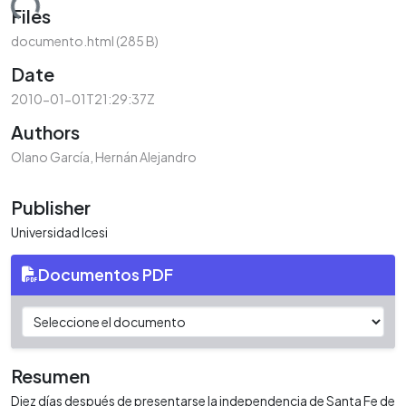
ading...
Files
documento.html
(285 B)
Date
2010-01-01T21:29:37Z
Authors
Olano García, Hernán Alejandro
Publisher
Universidad Icesi
Documentos PDF
Resumen
Diez días después de presentarse la independencia de Santa Fe de