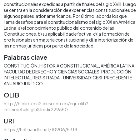
constitucionales expedidas a partir de finales del siglo XVIII. Luego
se centra en la consideración de experiencias constitucionales de
algunos países lationamericanos. Por último, aborda los que
llama desafios para el constitucionalismo del siglo XXI en América
Latina: a) el conocimiento público del contenido de las
Constituciones, b) su aplicabilidad efectiva, c) la formación de
profesionales en materia constitucional y d) la interiorización de
las normas jurídicas por parte de la sociedad.
Palabras clave
CONSTITUCIÓN
HISTORIA CONSTITUCIONAL
AMÉRICA LATINA
FACULTAD DE DERECHO Y CIENCIAS SOCIALES
PRODUCCIÓN
INTELECTUAL REGISTRADA - UNIVERSIDAD ICESI
PRECEDENTE:
ANUARIO JURÍDICO
OLIB
http://biblioteca2.icesi.edu.co/cgi-olib?
infile=details.glu&loid=229850
URI
https://hdl.handle.net/10906/5318