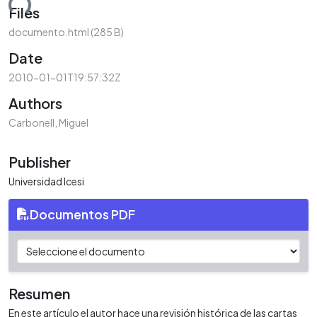
ding...
Files
documento.html
(285 B)
Date
2010-01-01T19:57:32Z
Authors
Carbonell, Miguel
Publisher
Universidad Icesi
Documentos PDF
Resumen
En este artículo el autor hace una revisión histórica de las cartas