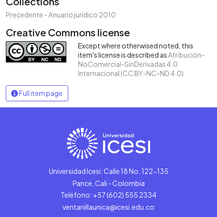
Collections
Precedente - Anuario jurídico 2010
Creative Commons license
Except where otherwised noted, this
item's license is described as
Atribución-
NoComercial-SinDerivadas 4.0
Internacional (CC BY-NC-ND 4.0)
Full item page
Universidad Icesi: Calle 18 No. 122-135
Pance, Cali - Colombia
Teléfono: +57 (602) 555 2334
ventanillaunica@icesi.edu.co