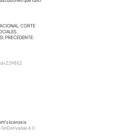
NACIONAL
CORTE
OCIALES
SI
PRECEDENTE:
loid=229852
m's license is
SinDerivadas 4.0