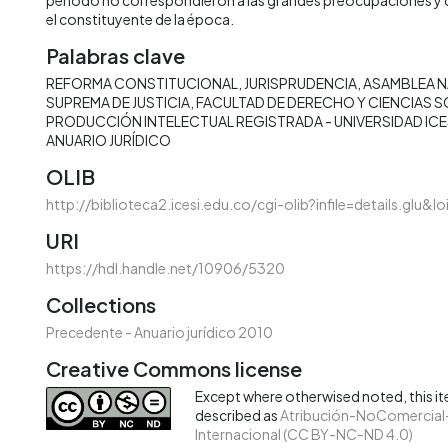
el constituyente de la época.
Palabras clave
REFORMA CONSTITUCIONAL
JURISPRUDENCIA
ASAMBLEA 
SUPREMA DE JUSTICIA
FACULTAD DE DERECHO Y CIENCIAS S
PRODUCCIÓN INTELECTUAL REGISTRADA - UNIVERSIDAD ICE
ANUARIO JURÍDICO
OLIB
http://biblioteca2.icesi.edu.co/cgi-olib?infile=details.glu&
URI
https://hdl.handle.net/10906/5320
Collections
Precedente - Anuario jurídico 2010
Creative Commons license
Except where otherwised noted, this ite
described as
Atribución-NoComercial-
Internacional (CC BY-NC-ND 4.0)