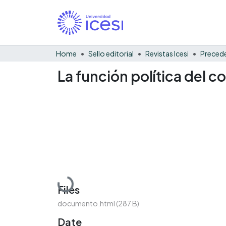
Home
Sello editorial
Revistas Icesi
Precede
La función política del 
Loading...
Files
documento.html
(287 B)
Date