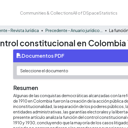
Communities & Collections
All of DSpace
Statistics
nte - Revista Jurídica
Precedente - Anuario jurídico 2010
control constitucional en Colombi
Documentos PDF
Resumen
Algunas de las conquistas democráticas alcanzadas con la re
de 1910 en Colombia fueron la creación de la acción pública d
inconstitucionalidad, la separación de los poderes públicos, l
entidades administrativas, las garantías electorales y la liberta
presente artículo analiza la función del control constituciona
1910 y 1930, concluyendo que la mayoría de los casos litigado
periodo no correspondieron a las grandes preocupaciones y 