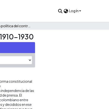
Log In
La función política del control constitucional en Colombia 1910–1930
a 1910–1930
forma constitucional
e
a independencia de las
d de prensa. El
l colombiano entre
s y decididos en ese
discusiones que tuvo