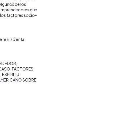
lgunos de los
s emprendedores que
dos factores socio-
 realizó en la
ENDEDOR
ACASO
FACTORES
A
ESPÍRITU
AMERICANO SOBRE