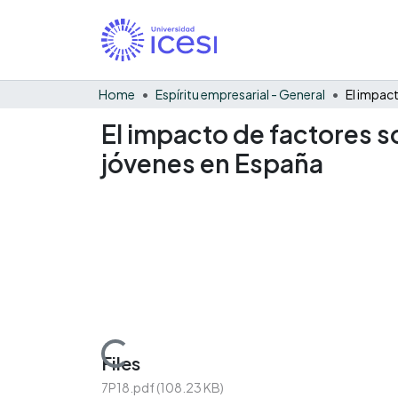
Home
Espíritu empresarial - General
El impacto de factores s
jóvenes en España
Loading...
Files
7P18.pdf
(108.23 KB)