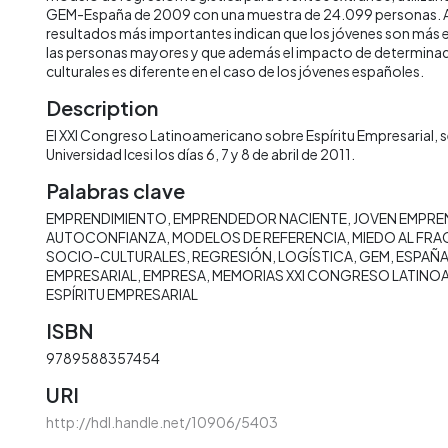
GEM-España de 2009 con una muestra de 24.099 personas. A
resultados más importantes indican que los jóvenes son má
las personas mayores y que además el impacto de determina
culturales es diferente en el caso de los jóvenes españoles.
Description
El XXI Congreso Latinoamericano sobre Espíritu Empresarial, se
Universidad Icesi los días 6, 7 y 8 de abril de 2011.
Palabras clave
EMPRENDIMIENTO
EMPRENDEDOR NACIENTE
JOVEN EMPR
AUTOCONFIANZA
MODELOS DE REFERENCIA
MIEDO AL FR
SOCIO-CULTURALES
REGRESIÓN
LOGÍSTICA
GEM
ESPAÑ
EMPRESARIAL
EMPRESA
MEMORIAS XXI CONGRESO LATINO
ESPÍRITU EMPRESARIAL
ISBN
9789588357454
URI
http://hdl.handle.net/10906/5403