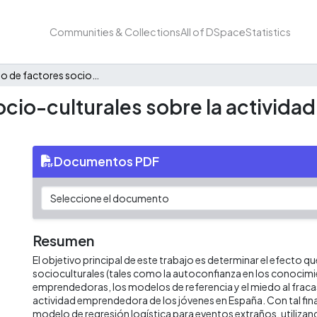
Communities & Collections
All of DSpace
Statistics
El impacto de factores socio-culturales sobre la actividad emprendedora de los jóvenes en España
ocio-culturales sobre la activid
Documentos PDF
Resumen
El objetivo principal de este trabajo es determinar el efecto qu
socioculturales (tales como la autoconfianza en los conocimi
emprendedoras, los modelos de referencia y el miedo al fracas
actividad emprendedora de los jóvenes en España. Con tal final
modelo de regresión logística para eventos extraños, utilizan