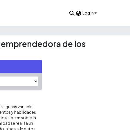
Log In
ad emprendedora de los
e algunas variables
entos y habilidades
o) ejercen sobre la
idad se realiza un
do la base de datos