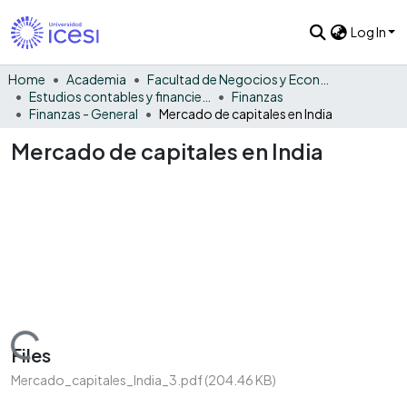
Log In
Home
Academia
Facultad de Negocios y Economía
Estudios contables y financieros
Finanzas
Finanzas - General
Mercado de capitales en India
Mercado de capitales en India
Loading...
Files
Mercado_capitales_India_3.pdf
(204.46 KB)