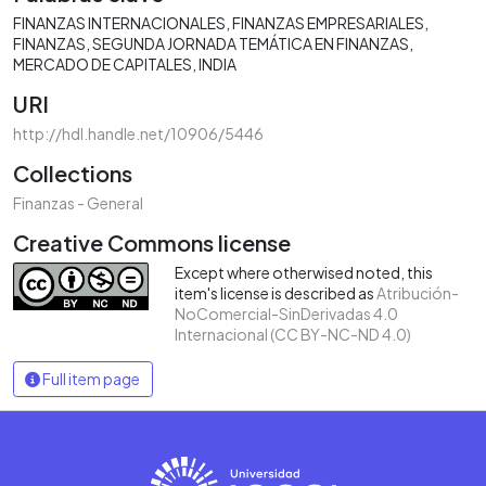
FINANZAS INTERNACIONALES
FINANZAS EMPRESARIALES
FINANZAS
SEGUNDA JORNADA TEMÁTICA EN FINANZAS
MERCADO DE CAPITALES
INDIA
URI
http://hdl.handle.net/10906/5446
Collections
Finanzas - General
Creative Commons license
Except where otherwised noted, this
item's license is described as
Atribución-
NoComercial-SinDerivadas 4.0
Internacional (CC BY-NC-ND 4.0)
Full item page