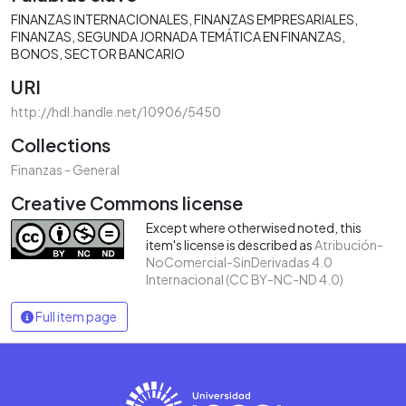
FINANZAS INTERNACIONALES
FINANZAS EMPRESARIALES
FINANZAS
SEGUNDA JORNADA TEMÁTICA EN FINANZAS
BONOS
SECTOR BANCARIO
URI
http://hdl.handle.net/10906/5450
Collections
Finanzas - General
Creative Commons license
Except where otherwised noted, this
item's license is described as
Atribución-
NoComercial-SinDerivadas 4.0
Internacional (CC BY-NC-ND 4.0)
Full item page