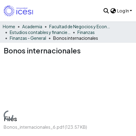
Log In
Home
Academia
Facultad de Negocios y Economía
Estudios contables y financieros
Finanzas
Finanzas - General
Bonos internacionales
Bonos internacionales
Loading...
Files
Bonos_internacionales_6.pdf
(123.57 KB)