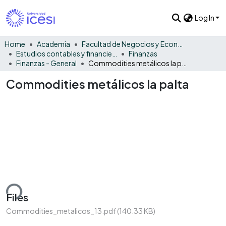
Log In
Home
Academia
Facultad de Negocios y Economía
Estudios contables y financieros
Finanzas
Finanzas - General
Commodities metálicos la palta
Commodities metálicos la palta
ding...
Files
Commodities_metalicos_13.pdf
(140.33 KB)