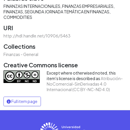
FINANZAS INTERNACIONALES
FINANZAS EMPRESARIALES
FINANZAS
SEGUNDA JORNADA TEMÁTICA EN FINANZAS
COMMODITIES
URI
http://hdl.handle.net/10906/5463
Collections
Finanzas - General
Creative Commons license
Except where otherwised noted, this
item's license is described as
Atribución-
NoComercial-SinDerivadas 4.0
Internacional (CC BY-NC-ND 4.0)
Full item page