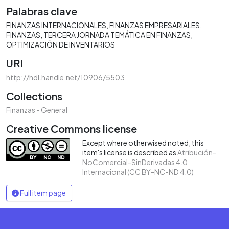
Palabras clave
FINANZAS INTERNACIONALES
FINANZAS EMPRESARIALES
FINANZAS
TERCERA JORNADA TEMÁTICA EN FINANZAS
OPTIMIZACIÓN DE INVENTARIOS
URI
http://hdl.handle.net/10906/5503
Collections
Finanzas - General
Creative Commons license
Except where otherwised noted, this
item's license is described as
Atribución-
NoComercial-SinDerivadas 4.0
Internacional (CC BY-NC-ND 4.0)
Full item page