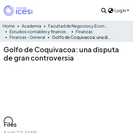
Log In
Home
Academia
Facultad de Negocios y Economía
Estudios contables y financieros
Finanzas
Finanzas - General
Golfo de Coquivacoa: una disputa de gran controversia
Golfo de Coquivacoa: una disputa
de gran controversia
ding...
Files
8.pdf
(218.54 KB)