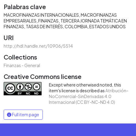
Palabras clave
MACROFINANZAS INTERNACIONALES
MACROFINANZAS
EMPRESARIALES
FINANZAS
TERCERA JORNADA TEMÁTICA EN
FINANZAS
TASAS DE INTERÉS
COLOMBIA
ESTADOS UNIDOS
URI
http://hdl.handle.net/10906/5514
Collections
Finanzas - General
Creative Commons license
Except where otherwised noted, this
item's license is described as
Atribución-
NoComercial-SinDerivadas 4.0
Internacional (CC BY-NC-ND 4.0)
Full item page