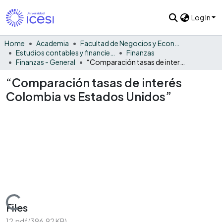
Log In
Home
Academia
Facultad de Negocios y Economía
Estudios contables y financieros
Finanzas
Finanzas - General
“Comparación tasas de interés Colombia vs Estados Unidos”
“Comparación tasas de interés
Colombia vs Estados Unidos”
Loading...
Files
12.pdf
(396.92 KB)