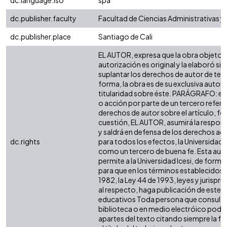
dc.language.iso
spa
dc.publisher.faculty
Facultad de Ciencias Administrativas 
dc.publisher.place
Santiago de Cali
EL AUTOR, expresa que la obra objeto d
autorización es original y la elaboró sin
suplantar los derechos de autor de terc
forma, la obra es de su exclusiva autoría
titularidad sobre éste. PARÁGRAFO: en
o acción por parte de un tercero refere
derechos de autor sobre el artículo, fol
cuestión, EL AUTOR, asumirá la respons
y saldrá en defensa de los derechos aq
dc.rights
para todos los efectos, la Universidad I
como un tercero de buena fe. Esta auto
permite a la Universidad Icesi, de forma 
para que en los términos establecidos e
1982, la Ley 44 de 1993, leyes y jurispr
al respecto, haga publicación de este c
educativos Toda persona que consulte 
biblioteca o en medio electróico podr
apartes del texto citando siempre la fu