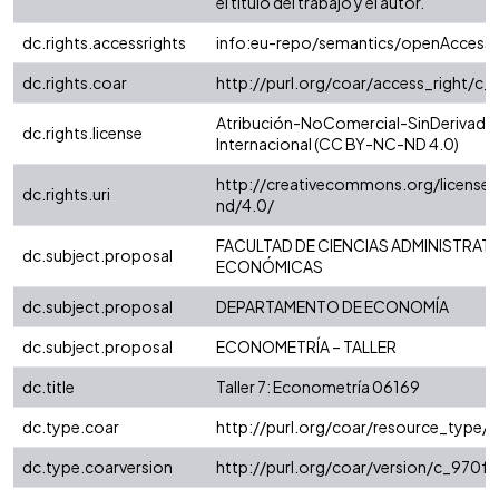
el título del trabajo y el autor.
dc.rights.accessrights
info:eu-repo/semantics/openAccess
dc.rights.coar
http://purl.org/coar/access_right/c_
Atribución-NoComercial-SinDerivadas
dc.rights.license
Internacional (CC BY-NC-ND 4.0)
http://creativecommons.org/license
dc.rights.uri
nd/4.0/
FACULTAD DE CIENCIAS ADMINISTRATI
dc.subject.proposal
ECONÓMICAS
dc.subject.proposal
DEPARTAMENTO DE ECONOMÍA
dc.subject.proposal
ECONOMETRÍA – TALLER
dc.title
Taller 7: Econometría 06169
dc.type.coar
http://purl.org/coar/resource_type/
dc.type.coarversion
http://purl.org/coar/version/c_970