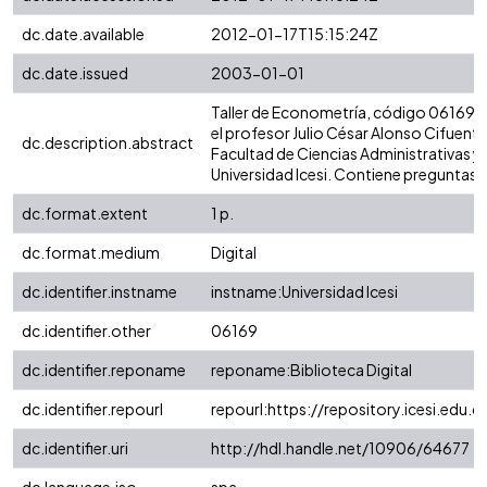
dc.date.available
2012-01-17T15:15:24Z
dc.date.issued
2003-01-01
Taller de Econometría, código 06169.
el profesor Julio César Alonso Cifuente
dc.description.abstract
Facultad de Ciencias Administrativas 
Universidad Icesi. Contiene preguntas.
dc.format.extent
1 p.
dc.format.medium
Digital
dc.identifier.instname
instname:Universidad Icesi
dc.identifier.other
06169
dc.identifier.reponame
reponame:Biblioteca Digital
dc.identifier.repourl
repourl:https://repository.icesi.edu.c
dc.identifier.uri
http://hdl.handle.net/10906/64677