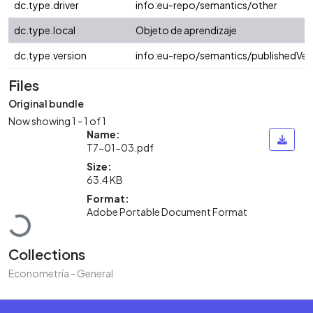
dc.type.driver
info:eu-repo/semantics/other
dc.type.local
Objeto de aprendizaje
dc.type.version
info:eu-repo/semantics/publishedVer
Files
Original bundle
Now showing
1 - 1 of 1
Name:
T7-01-03.pdf
Size:
63.4 KB
Loading...
Format:
Adobe Portable Document Format
Collections
Econometría - General