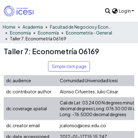
Log In
Home
Academia
Facultad de Negocios y Economía
Economía
Economía
Econometría - General
Taller 7: Econometría 06169
Taller 7: Econometría 06169
Simple item page
dc.audience
Comunidad Universidad Icesi
dc.contributor.author
Alonso Cifuentes, Julio César
Cali de Lat: 03 24 00 N degrees minute
dc.coverage.spatial
decimal degrees Long: 076 30 00 W d
Long: -76.5000 decimal degrees
dc.creator.email
jcalonso@icesi.edu.co
dc.date.accessioned
2012-01-17T15:15:24Z