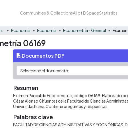
Communities & Collections
All of DSpace
Statistics
Facultad de Negocios y Economía
Economía
Economía
Econometría - General
metría 06169
Documentos PDF
Resumen
Examen Parcial de Econometría, código 06169. Elaborado por 
César Alonso Cifuentes de la Facultad de Ciencias Administra
Universidad Icesi. Contiene preguntas y respuestas.
Palabras clave
FACULTAD DE CIENCIAS ADMINISTRATIVAS Y ECONÓMICAS
D