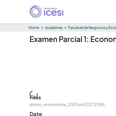
Home
Academia
Examen Parcial 1: Econo
Loading...
Files
alonso_econometria_2003.pdf
(237.21 KB)
Date