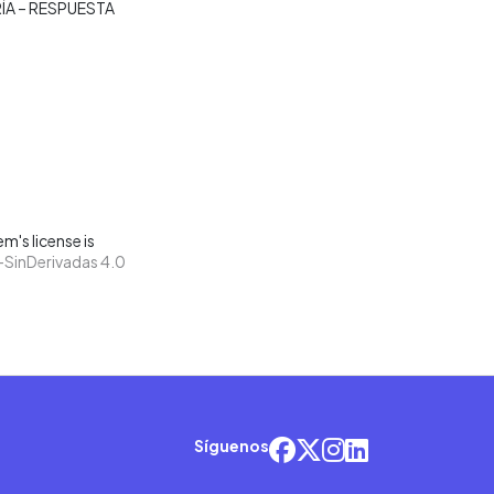
A – RESPUESTA
m's license is
SinDerivadas 4.0
Síguenos