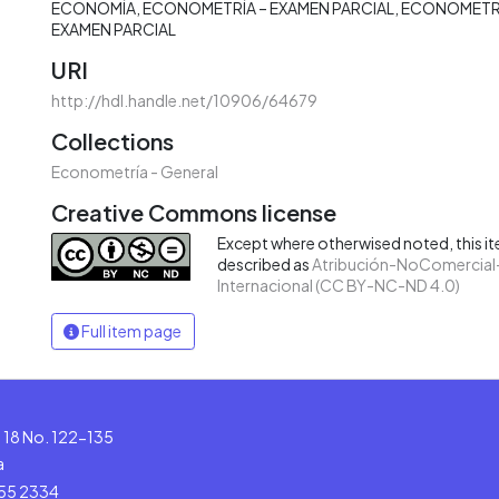
ECONOMÍA
ECONOMETRÍA – EXAMEN PARCIAL
ECONOMETRÍ
EXAMEN PARCIAL
URI
http://hdl.handle.net/10906/64679
Collections
Econometría - General
Creative Commons license
Except where otherwised noted, this ite
described as
Atribución-NoComercial-
Internacional (CC BY-NC-ND 4.0)
Full item page
le 18 No. 122-135
a
555 2334