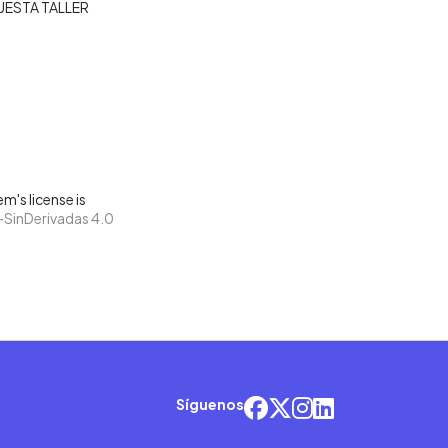
UESTA TALLER
m's license is
SinDerivadas 4.0
Síguenos