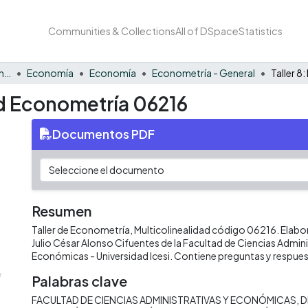
Communities & Collections
All of DSpace
Statistics
Facultad de Negocios y Economía
Economía
Economía
Econometría - General
dad Econometría 06216
Documentos PDF
Resumen
Taller de Econometría, Multicolinealidad código 06216. Elabo
Julio César Alonso Cifuentes de la Facultad de Ciencias Admini
Económicas - Universidad Icesi. Contiene preguntas y respues
f
Palabras clave
FACULTAD DE CIENCIAS ADMINISTRATIVAS Y ECONÓMICAS
D