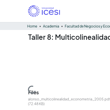
Home
Academia
Taller 8: Multicolineali
Loading...
Files
alonso_multicolinealidad_econometria_2005.pd
(72.48 KB)