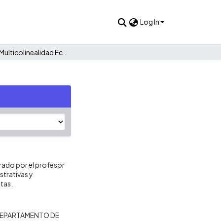
Log In
Taller 8: Multicolinealidad Econometría 06216
rado por el profesor
strativas y
tas.
EPARTAMENTO DE