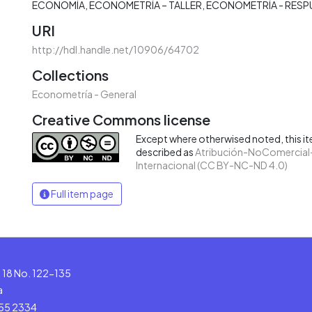
ECONOMÍA
ECONOMETRÍA – TALLER
ECONOMETRÍA - RESP
URI
http://hdl.handle.net/10906/64702
Collections
Econometría - General
Creative Commons license
Except where otherwised noted, this ite
described as
Atribución-NoComercial-
Internacional (CC BY-NC-ND 4.0)
Full item page
le 18 No. 122-135
a
555 2334