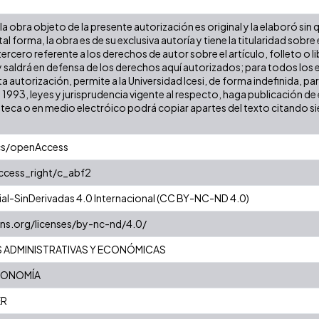
a obra objeto de la presente autorización es original y la elaboró sin
tal forma, la obra es de su exclusiva autoría y tiene la titularidad so
ercero referente a los derechos de autor sobre el artículo, folleto o l
y saldrá en defensa de los derechos aquí autorizados; para todos los 
a autorización, permite a la Universidad Icesi, de forma indefinida, pa
e 1993, leyes y jurisprudencia vigente al respecto, haga publicación 
oteca o en medio electróico podrá copiar apartes del texto citando siem
cs/openAccess
access_right/c_abf2
l-SinDerivadas 4.0 Internacional (CC BY-NC-ND 4.0)
ns.org/licenses/by-nc-nd/4.0/
S ADMINISTRATIVAS Y ECONÓMICAS
CONOMÍA
ER