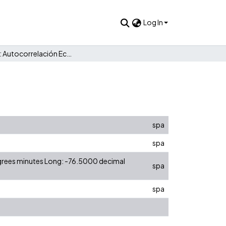
Log In
Taller 10: Autocorrelación Econometría 06216
spa
spa
egrees minutes Long: -76.5000 decimal
spa
spa