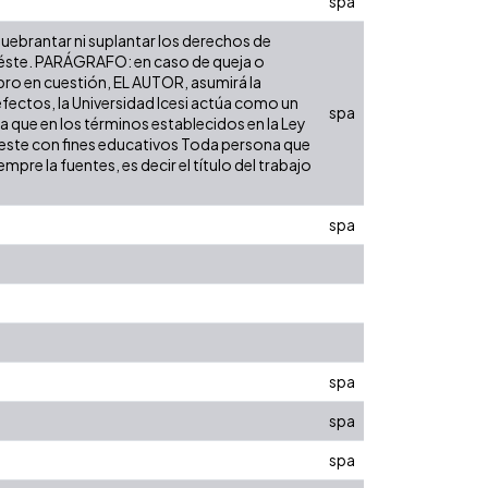
spa
 quebrantar ni suplantar los derechos de
bre éste. PARÁGRAFO: en caso de queja o
ibro en cuestión, EL AUTOR, asumirá la
efectos, la Universidad Icesi actúa como un
spa
ra que en los términos establecidos en la Ley
de este con fines educativos Toda persona que
pre la fuentes, es decir el título del trabajo
spa
spa
spa
spa