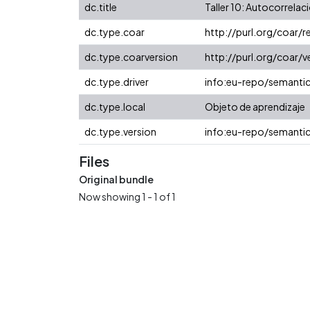
dc.title
Taller 10: Autocorrela
dc.type.coar
http://purl.org/coar/
dc.type.coarversion
http://purl.org/coar
dc.type.driver
info:eu-repo/semanti
dc.type.local
Objeto de aprendizaje
dc.type.version
info:eu-repo/semantic
Files
Original bundle
Now showing
1 - 1 of 1