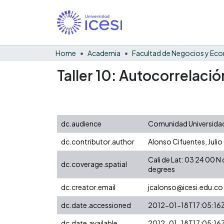
Home
Academia
Taller 10: Autocorrelaci
dc.audience
Comunidad Universidad
dc.contributor.author
Alonso Cifuentes, Julio
Cali de Lat: 03 24 00 
dc.coverage.spatial
degrees
dc.creator.email
jcalonso@icesi.edu.co
dc.date.accessioned
2012-01-18T17:05:16
dc.date.available
2012-01-18T17:05:16