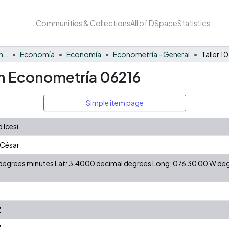
Communities & Collections
All of DSpace
Statistics
Facultad de Negocios y Economía
Economía
Economía
Econometría - General
ón Econometría 06216
Simple item page
 Icesi
 César
N degrees minutes Lat: 3.4000 decimal degrees Long: 076 30 00 W d
Z
Z