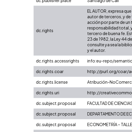
dc.publisher.place
Santiago de Cali
EL AUTOR, expresa que l
autor de terceros, y de 
acción por parte de un t
responsabilidad total, 
dc.rights
tercero de buena fe. Est
23 de 1982, la Ley 44 d
consulte ya sea la bibli
y el autor.
dc.rights.accessrights
info:eu-repo/semanti
dc.rights.coar
http://purl.org/coar/
dc.rights.license
Atribución-NoComercia
dc.rights.uri
http://creativecommo
dc.subject.proposal
FACULTAD DE CIENCIA
dc.subject.proposal
DEPARTAMENTO DE E
dc.subject.proposal
ECONOMETRÍA – TALL