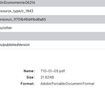
ción Econometría 06216
resource_type/c_1843
/version/c_970fb48d4fbd8a85
cs/other
s/publishedVersion
Name:
T10-01-05.pdf
Size:
21.82 KB
Format:
Adobe Portable Document Format