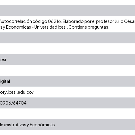
 Autocorrelación código 06216. Elaborado por el profesor Julio César
s y Económicas - Universidad Icesi. Contiene preguntas.
cesi
gital
ory.icesi.edu.co/
t/10906/64704
dministrativas y Económicas