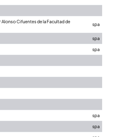
 Alonso Cifuentes de la Facultad de
spa
spa
spa
spa
spa