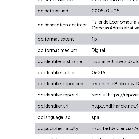
dc.date.issued
2005-01-05
Taller de Econometría,
dc.description.abstract
Ciencias Administrativa
dc.format.extent
1 p.
dc.format.medium
Digital
dc.identifier.instname
instname:Universidad I
dc.identifier.other
06216
dc.identifier.reponame
reponame:Biblioteca Di
dc.identifier.repourl
repourl:https://reposit
dc.identifier.uri
http://hdl.handle.ne
dc.language.iso
spa
dc.publisher.faculty
Facultad de Ciencias A