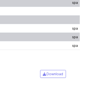
spa
spa
spa
spa
Download