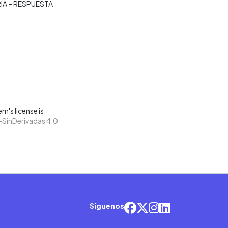
A – RESPUESTA
m's license is
SinDerivadas 4.0
Síguenos