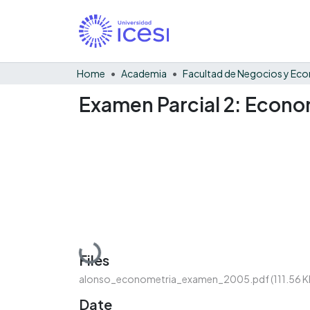
Home
Academia
Examen Parcial 2: Econo
Loading...
Files
alonso_econometria_examen_2005.pdf
(111.56 K
Date