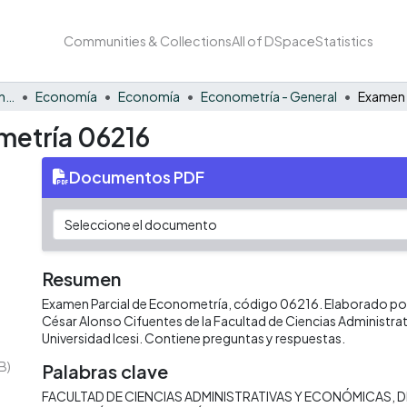
Communities & Collections
All of DSpace
Statistics
Facultad de Negocios y Economía
Economía
Economía
Econometría - General
metría 06216
Documentos PDF
Resumen
Examen Parcial de Econometría, código 06216. Elaborado por 
César Alonso Cifuentes de la Facultad de Ciencias Administra
Universidad Icesi. Contiene preguntas y respuestas.
B)
Palabras clave
FACULTAD DE CIENCIAS ADMINISTRATIVAS Y ECONÓMICAS
D