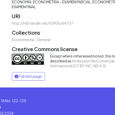
ECONOMÍA
ECONOMETRÍA – EXAMEN PARCIAL
ECONOMETRÍ
EXAMEN FINAL
URI
http://hdl.handle.net/10906/64707
Collections
Econometría - General
Creative Commons license
Except where otherwised noted, this ite
described as
Atribución-NoComercial-
Internacional (CC BY-NC-ND 4.0)
Full item page
le 18 No. 122-135
a
555 2334