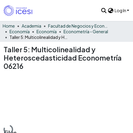
Log In
Home
Academia
Facultad de Negocios y Economía
Economía
Economía
Econometría - General
Taller 5: Multicolinealidad y Heteroscedasticidad Econometría 06216
Taller 5: Multicolinealidad y
Heteroscedasticidad Econometría
06216
Loading...
Files