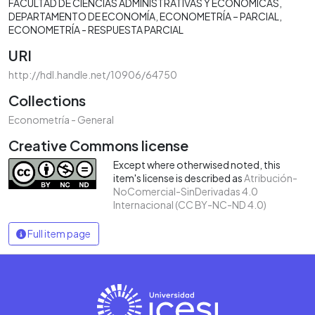
FACULTAD DE CIENCIAS ADMINISTRATIVAS Y ECONÓMICAS
DEPARTAMENTO DE ECONOMÍA
ECONOMETRÍA – PARCIAL
ECONOMETRÍA - RESPUESTA PARCIAL
URI
http://hdl.handle.net/10906/64750
Collections
Econometría - General
Creative Commons license
Except where otherwised noted, this
item's license is described as
Atribución-
NoComercial-SinDerivadas 4.0
Internacional (CC BY-NC-ND 4.0)
Full item page