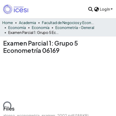
Log In
Home
Academia
Facultad de Negocios y Economía
Economía
Economía
Econometría - General
Examen Parcial 1: Grupo 5 Econometría 06169
Examen Parcial 1: Grupo 5
Econometría 06169
ading...
Files
alonso_econometria_examen_2002.pdf
(188 KB)