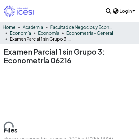
Log In
Home
Academia
Facultad de Negocios y Economía
Economía
Economía
Econometría - General
Examen Parcial 1 sin Grupo 3: Econometría 06216
Examen Parcial 1 sin Grupo 3:
Econometría 06216
Loading...
Files
alonso_econometria_examen_2006.pdf
(256.18 KB)