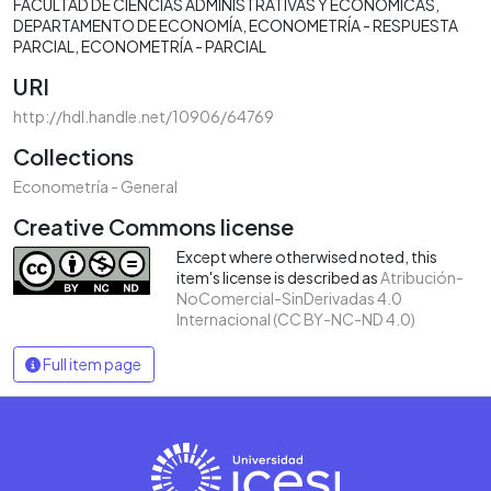
FACULTAD DE CIENCIAS ADMINISTRATIVAS Y ECONÓMICAS
DEPARTAMENTO DE ECONOMÍA
ECONOMETRÍA - RESPUESTA
PARCIAL
ECONOMETRÍA - PARCIAL
URI
http://hdl.handle.net/10906/64769
Collections
Econometría - General
Creative Commons license
Except where otherwised noted, this
item's license is described as
Atribución-
NoComercial-SinDerivadas 4.0
Internacional (CC BY-NC-ND 4.0)
Full item page