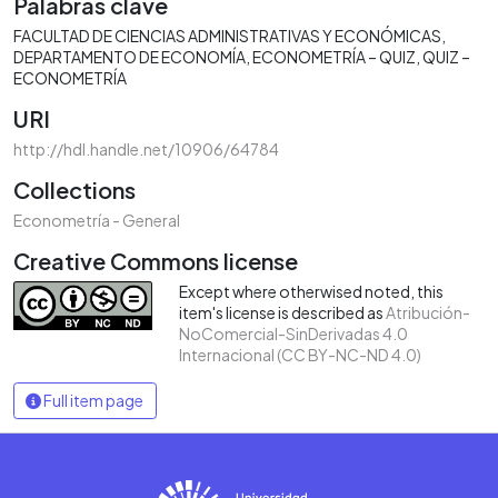
Palabras clave
FACULTAD DE CIENCIAS ADMINISTRATIVAS Y ECONÓMICAS
DEPARTAMENTO DE ECONOMÍA
ECONOMETRÍA – QUIZ
QUIZ –
ECONOMETRÍA
URI
http://hdl.handle.net/10906/64784
Collections
Econometría - General
Creative Commons license
Except where otherwised noted, this
item's license is described as
Atribución-
NoComercial-SinDerivadas 4.0
Internacional (CC BY-NC-ND 4.0)
Full item page