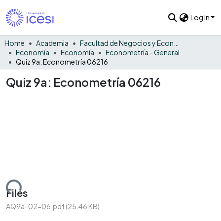
Log In
Home
Academia
Facultad de Negocios y Economía
Economía
Economía
Econometría - General
Quiz 9a: Econometría 06216
Quiz 9a: Econometría 06216
oading...
Files
AQ9a-02-06.pdf
(25.46 KB)