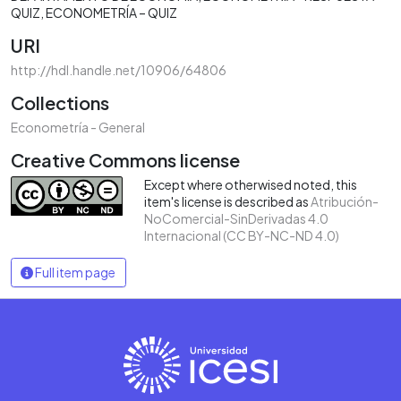
QUIZ
ECONOMETRÍA – QUIZ
URI
http://hdl.handle.net/10906/64806
Collections
Econometría - General
Creative Commons license
Except where otherwised noted, this
item's license is described as
Atribución-
NoComercial-SinDerivadas 4.0
Internacional (CC BY-NC-ND 4.0)
Full item page