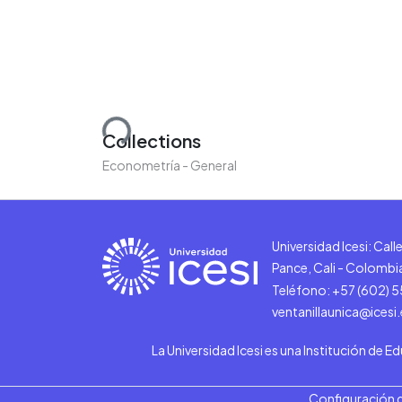
Loading...
Collections
Econometría - General
Universidad Icesi: Cal
Pance, Cali - Colombi
Teléfono: +57 (602) 
ventanillaunica@icesi
La Universidad Icesi es una Institución de E
Configuración 