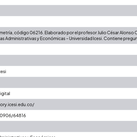
Z
etría, código 06216. Elaborado por el profesor Julio César Alonso C
ias Administrativas y Económicas – Universidad Icesi. Contiene pregu
cesi
gital
ory.icesi.edu.co/
/10906/64816