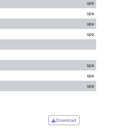
spa
spa
spa
spa
spa
spa
spa
Download