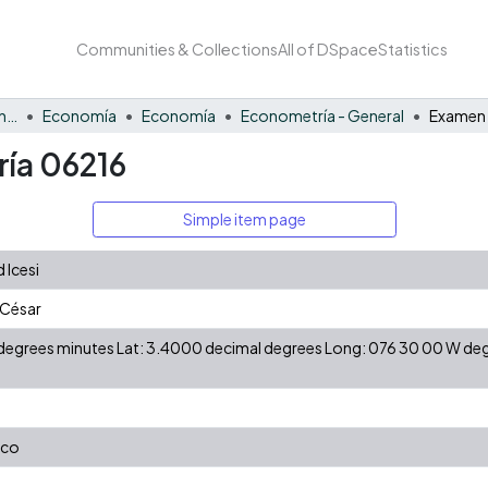
Communities & Collections
All of DSpace
Statistics
Facultad de Negocios y Economía
Economía
Economía
Econometría - General
ía 06216
Simple item page
 Icesi
 César
N degrees minutes Lat: 3.4000 decimal degrees Long: 076 30 00 W d
.co
Z