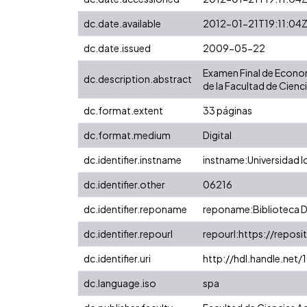
dc.date.available
2012-01-21T19:11:04
dc.date.issued
2009-05-22
Examen Final de Econom
dc.description.abstract
de la Facultad de Cienc
dc.format.extent
33 páginas
dc.format.medium
Digital
dc.identifier.instname
instname:Universidad I
dc.identifier.other
06216
dc.identifier.reponame
reponame:Biblioteca Di
dc.identifier.repourl
repourl:https://reposit
dc.identifier.uri
http://hdl.handle.net
dc.language.iso
spa