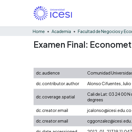
Home
Academia
Examen Final: Econometr
dc.audience
Comunidad Universidad
dc.contributor.author
Alonso Cifuentes, Julio
Cali de Lat: 03 24 00 
dc.coverage.spatial
degrees
dc.creator.email
jcalonso@icesi.edu.co
dc.creator.email
cggonzalez@icesi.edu
dc.date.accessioned
2012-01-21T19:11:04