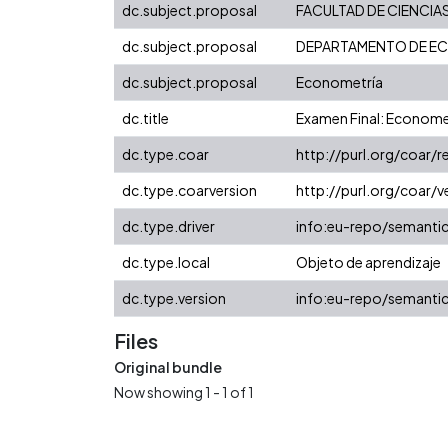
dc.subject.proposal
FACULTAD DE CIENCIA
dc.subject.proposal
DEPARTAMENTO DE E
dc.subject.proposal
Econometría
dc.title
Examen Final: Econome
dc.type.coar
http://purl.org/coar/
dc.type.coarversion
http://purl.org/coar
dc.type.driver
info:eu-repo/semanti
dc.type.local
Objeto de aprendizaje
dc.type.version
info:eu-repo/semantic
Files
Original bundle
Now showing
1 - 1 of 1