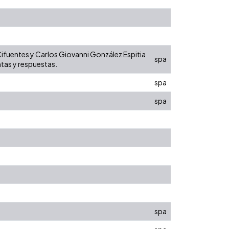
ifuentes y Carlos Giovanni González Espitia
spa
ntas y respuestas.
spa
spa
spa