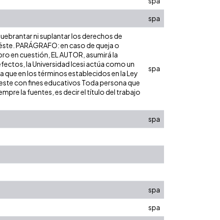
spa
spa
 quebrantar ni suplantar los derechos de
bre éste. PARÁGRAFO: en caso de queja o
ibro en cuestión, EL AUTOR, asumirá la
efectos, la Universidad Icesi actúa como un
spa
ra que en los términos establecidos en la Ley
de este con fines educativos Toda persona que
pre la fuentes, es decir el título del trabajo
spa
spa
spa