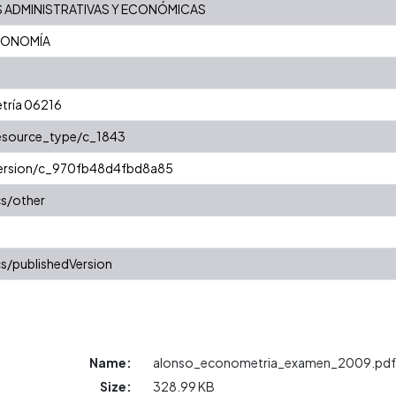
S ADMINISTRATIVAS Y ECONÓMICAS
CONOMÍA
tría 06216
resource_type/c_1843
/version/c_970fb48d4fbd8a85
cs/other
s/publishedVersion
Name:
alonso_econometria_examen_2009.pdf
Size:
328.99 KB