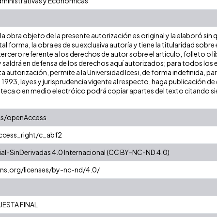
dministrativas y Económicas
a obra objeto de la presente autorización es original y la elaboró sin
tal forma, la obra es de su exclusiva autoría y tiene la titularidad so
ercero referente a los derechos de autor sobre el artículo, folleto o l
y saldrá en defensa de los derechos aquí autorizados; para todos los 
a autorización, permite a la Universidad Icesi, de forma indefinida, pa
e 1993, leyes y jurisprudencia vigente al respecto, haga publicación 
oteca o en medio electróico podrá copiar apartes del texto citando siem
cs/openAccess
access_right/c_abf2
l-SinDerivadas 4.0 Internacional (CC BY-NC-ND 4.0)
ns.org/licenses/by-nc-nd/4.0/
ESTA FINAL