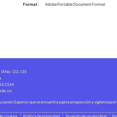
Format:
Adobe Portable Document Format
le 18 No. 122-135
a
555 2334
.edu.co
ducación Superior que se encuentra sujeta a inspección y vigilancia po
de cookies
Política de privacidad
Acuerdo de usuario final
En