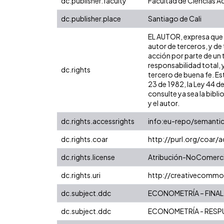
dc.publisher.faculty
Facultad de Ciencias A
dc.publisher.place
Santiago de Cali
EL AUTOR, expresa que l
autor de terceros, y de 
acción por parte de un t
responsabilidad total, 
dc.rights
tercero de buena fe. Est
23 de 1982, la Ley 44 d
consulte ya sea la bibli
y el autor.
dc.rights.accessrights
info:eu-repo/semanti
dc.rights.coar
http://purl.org/coar/
dc.rights.license
Atribución-NoComercia
dc.rights.uri
http://creativecommo
dc.subject.ddc
ECONOMETRÍA – FINAL
dc.subject.ddc
ECONOMETRÍA - RESPU