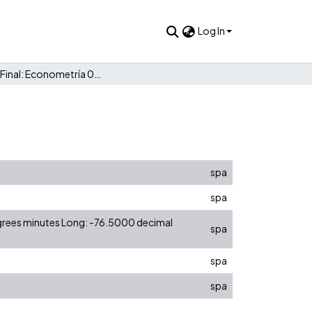
Log In
Examen Final: Econometría 06216
spa
spa
egrees minutes Long: -76.5000 decimal
spa
spa
spa