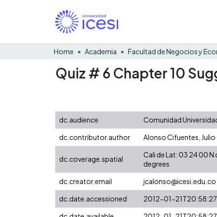
Home
Academia
Quiz # 6 Chapter 10 Su
dc.audience
Comunidad Universidad
dc.contributor.author
Alonso Cifuentes, Julio
Cali de Lat: 03 24 00 
dc.coverage.spatial
degrees
dc.creator.email
jcalonso@icesi.edu.co
dc.date.accessioned
2012-01-21T20:58:2
dc.date.available
2012-01-21T20:58:2