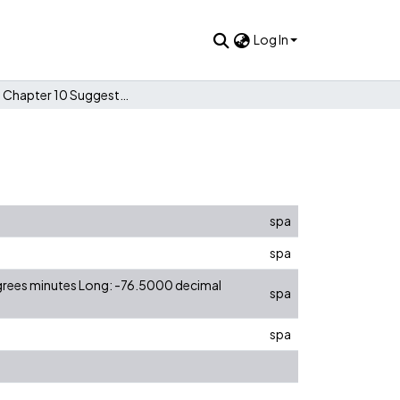
Log In
Quiz # 6 Chapter 10 Suggested Answers
spa
spa
egrees minutes Long: -76.5000 decimal
spa
spa