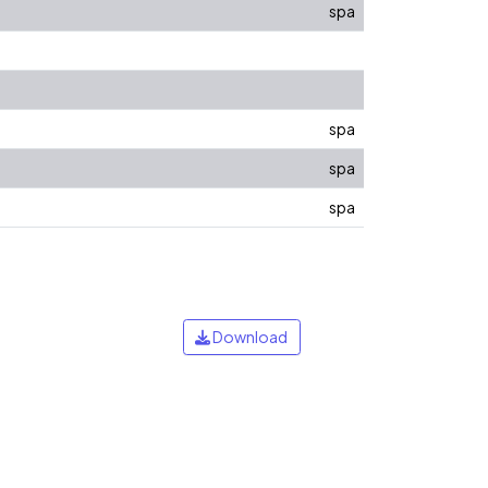
spa
spa
spa
spa
Download