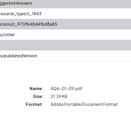
uggested Answers
resource_type/c_1843
/version/c_970fb48d4fbd8a85
cs/other
s/publishedVersion
Name:
AQ6-01-09.pdf
Size:
21.39 KB
Format:
Adobe Portable Document Format