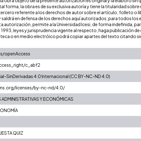
a obra objeto de la presente autorización es original y la elaboró sin
tal forma, la obra es de su exclusiva autoría y tiene la titularidad so
ercero referente a los derechos de autor sobre el artículo, folleto o l
y saldrá en defensa de los derechos aquí autorizados; para todos los 
a autorización, permite a la Universidad Icesi, de forma indefinida, pa
e 1993, leyes y jurisprudencia vigente al respecto, haga publicación 
oteca o en medio electróico podrá copiar apartes del texto citando siem
cs/openAccess
access_right/c_abf2
l-SinDerivadas 4.0 Internacional (CC BY-NC-ND 4.0)
ns.org/licenses/by-nc-nd/4.0/
S ADMINISTRATIVAS Y ECONÓMICAS
CONOMÍA
UESTA QUIZ