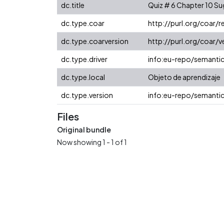
dc.title
Quiz # 6 Chapter 10 S
dc.type.coar
http://purl.org/coar/
dc.type.coarversion
http://purl.org/coar
dc.type.driver
info:eu-repo/semanti
dc.type.local
Objeto de aprendizaje
dc.type.version
info:eu-repo/semantic
Files
Original bundle
Now showing
1 - 1 of 1