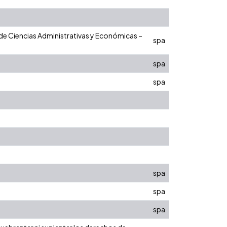
 de Ciencias Administrativas y Económicas –
spa
spa
spa
spa
spa
spa