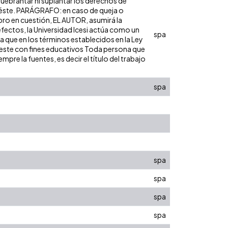
 quebrantar ni suplantar los derechos de
bre éste. PARÁGRAFO: en caso de queja o
ibro en cuestión, EL AUTOR, asumirá la
efectos, la Universidad Icesi actúa como un
spa
ra que en los términos establecidos en la Ley
de este con fines educativos Toda persona que
pre la fuentes, es decir el título del trabajo
spa
spa
spa
spa
spa