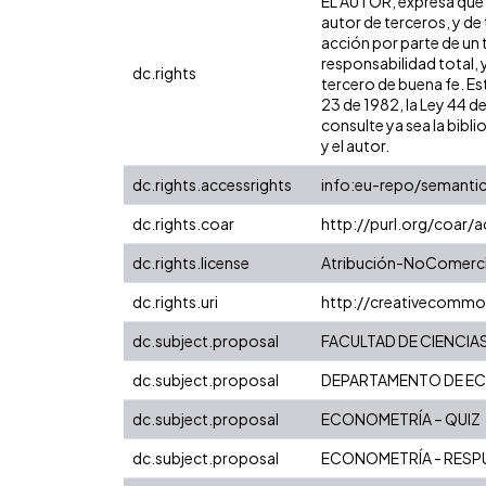
EL AUTOR, expresa que l
autor de terceros, y de 
acción por parte de un t
responsabilidad total, 
dc.rights
tercero de buena fe. Est
23 de 1982, la Ley 44 d
consulte ya sea la bibli
y el autor.
dc.rights.accessrights
info:eu-repo/semanti
dc.rights.coar
http://purl.org/coar/
dc.rights.license
Atribución-NoComercia
dc.rights.uri
http://creativecommo
dc.subject.proposal
FACULTAD DE CIENCIA
dc.subject.proposal
DEPARTAMENTO DE E
dc.subject.proposal
ECONOMETRÍA – QUIZ
dc.subject.proposal
ECONOMETRÍA - RESP