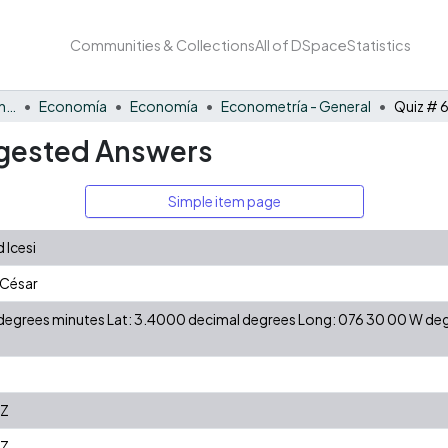
Communities & Collections
All of DSpace
Statistics
Facultad de Negocios y Economía
Economía
Economía
Econometría - General
ggested Answers
Simple item page
 Icesi
 César
N degrees minutes Lat: 3.4000 decimal degrees Long: 076 30 00 W d
7Z
7Z