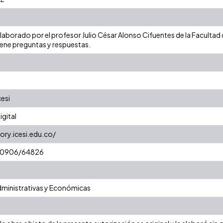
laborado por el profesor Julio César Alonso Cifuentes de la Facultad
iene preguntas y respuestas.
cesi
gital
ory.icesi.edu.co/
t/10906/64826
dministrativas y Económicas