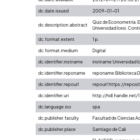
dc.date.issued
2009-01-01
Quiz de Econometría. E
dc.description.abstract
Universidad Icesi. Cont
dc.format.extent
1 p.
dc.format.medium
Digital
dc.identifier.instname
instname:Universidad I
dc.identifier.reponame
reponame:Biblioteca Di
dc.identifier.repourl
repourl:https://reposit
dc.identifier.uri
http://hdl.handle.ne
dc.language.iso
spa
dc.publisher.faculty
Facultad de Ciencias A
dc.publisher.place
Santiago de Cali