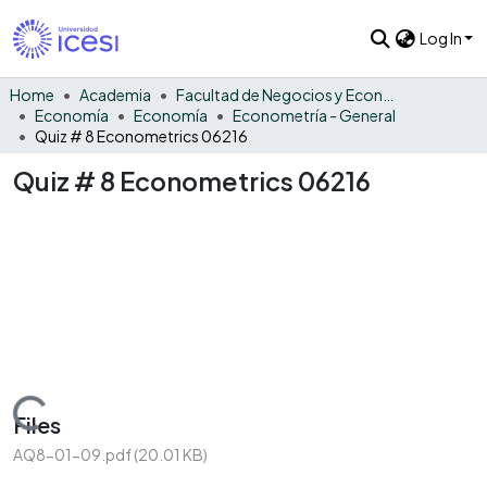
Log In
Home
Academia
Facultad de Negocios y Economía
Economía
Economía
Econometría - General
Quiz # 8 Econometrics 06216
Quiz # 8 Econometrics 06216
Loading...
Files
AQ8-01-09.pdf
(20.01 KB)