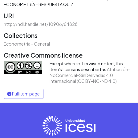
ECONOMETRÍA - RESPUESTA QUIZ
URI
http://hdl.handle.net/10906/64828
Collections
Econometría - General
Creative Commons license
Except where otherwised noted, this
item's license is described as
Atribución-
NoComercial-SinDerivadas 4.0
Internacional (CC BY-NC-ND 4.0)
Full item page