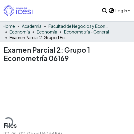
Log In
Home
Academia
Facultad de Negocios y Economía
Economía
Economía
Econometría - General
Examen Parcial 2: Grupo 1 Econometría 06169
Examen Parcial 2: Grupo 1
Econometría 06169
oading...
Files
P2-G1-02-03.pdf
(67.84 KB)