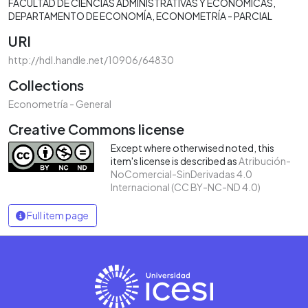
FACULTAD DE CIENCIAS ADMINISTRATIVAS Y ECONÓMICAS
DEPARTAMENTO DE ECONOMÍA
ECONOMETRÍA - PARCIAL
URI
http://hdl.handle.net/10906/64830
Collections
Econometría - General
Creative Commons license
Except where otherwised noted, this
item's license is described as
Atribución-
NoComercial-SinDerivadas 4.0
Internacional (CC BY-NC-ND 4.0)
Full item page