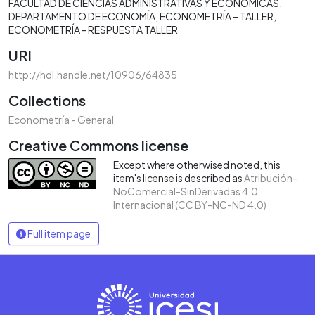
FACULTAD DE CIENCIAS ADMINISTRATIVAS Y ECONÓMICAS
DEPARTAMENTO DE ECONOMÍA
ECONOMETRÍA – TALLER
ECONOMETRÍA - RESPUESTA TALLER
URI
http://hdl.handle.net/10906/64835
Collections
Econometría - General
Creative Commons license
Except where otherwised noted, this
item's license is described as
Atribución-
NoComercial-SinDerivadas 4.0
Internacional (CC BY-NC-ND 4.0)
Full item page