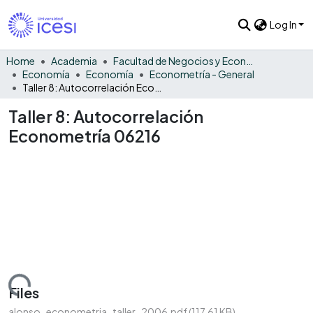
Log In
Home
Academia
Facultad de Negocios y Economía
Economía
Economía
Econometría - General
Taller 8: Autocorrelación Econometría 06216
Taller 8: Autocorrelación
Econometría 06216
Loading...
Files
alonso_econometria_taller_2006.pdf
(117.61 KB)